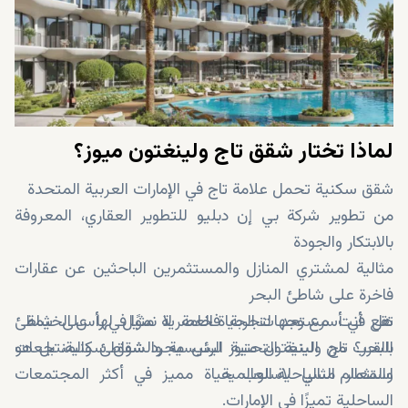
لماذا تختار شقق تاج ولينغتون ميوز؟
شقق سكنية تحمل علامة تاج في الإمارات العربية المتحدة
من تطوير شركة بي إن دبليو للتطوير العقاري، المعروفة
بالابتكار والجودة
مثالية لمشتري المنازل والمستثمرين الباحثين عن عقارات
فاخرة على شاطئ البحر
تقع في أسرع وجهات الحياة العصرية نموًا في رأس الخيمة
هل أنت مستعد لتجربة فخامة لا مثيل لها على شاطئ
بالقرب من البنية التحتية الرئيسية والشواطئ والمنتجعات
البحر؟ تاج ولينغتون ميوز ليس مجرد شقق سكنية، بل هو
والمعالم السياحية العالمية
استثمار مثالي لاسلوب حياة مميز في أكثر المجتمعات
الساحلية تميزًا في الإمارات.