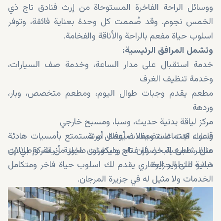
ووسائل الراحة الفاخرة المستوحاة من إرث فنادق تاج ذي
الخمس نجوم. وقد صُممت كل وحدة بعناية فائقة، وتوفر
اسلوب حياة مفعم بالراحة والأناقة والفخامة.
وتشمل المرافق الرئيسية:
خدمة استقبال على مدار الساعة، وخدمة صف السيارات،
وخدمة تنظيف الغرف
مطعم يقدم وجبات طوال اليوم، ومطعم متخصص، وبار،
وردهة
مركز لياقة بدنية حديث، وسبا، ومسبح خارجي
قاعات اجتماعات وصالات أعمال مرنة
وسواء كنت تستضيف ضيوفك أو تستمتع بأمسيات هادئة
مناظر طبيعية خضراء غناء، وديكورات داخلية أنيقة، وإطلالات
على شاطئ البحر، فإن تاج ولينغتون ميوز من شركة بي إن
خلابة على الجزيرة
دبليو للتطوير العقاري يقدم لك اسلوب حياة فاخر ومتكامل
الخدمات ولا مثيل له في جزيرة المرجان.