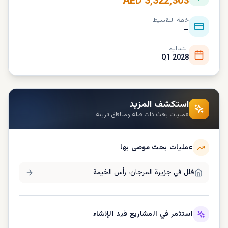
AED 3,322,303
خطة التقسيط
—
التسليم
Q1 2028
استكشف المزيد
عمليات بحث ذات صلة ومناطق قريبة
عمليات بحث موصى بها
فلل في
جزيرة المرجان، رأس الخيمة
استثمر في المشاريع قيد الإنشاء