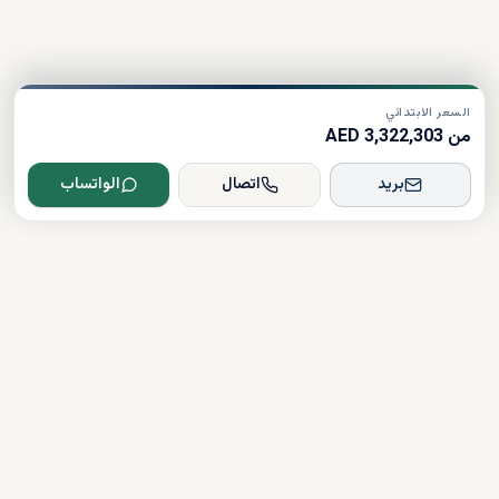
السعر الابتدائي
من 3,322,303 AED
بريد
اتصال
الواتساب
Dxboffplan
موثق
مرخص
دعم على مدار الساعة