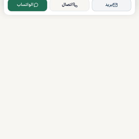
بريد
اتصال
الواتساب
Dxboffplan
موثق
مرخص
دعم على مدار الساعة
روابط سريعة
شراء العقارات
آخر الأخبار
قائمة المطورين