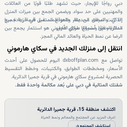
دبي رواجًا للإيجار، حيث تشهد طلبًا قويًا من العائلات
والمهنيين على حد سواء. ويضمن الجمع بين ميزات المنزل
الذكي، والمرافق الحديثة، والموقع المتميز قيمة إعادة بيع
إذا كنت تبحث عن عقار جاهز للمستقبل في قرية جميرا
ممتازة ونموًا رأسماليًا طويل الأجل.
الدائرية، فإن مشروع سكاي هارموني هو استثمار يجمع بين
الرضا عن نمط الحياة والعائد المالي المجز.
انتقل إلى منزلك الجديد في سكاي هارموني
تواصل مع dxboffplan.com اليوم للحصول على أحدث
الأسعار، ومخططات الطوابق، والكتيبات، وخطط التقسيط
الحصرية لمشروع سكاي هارموني في قرية جميرا الدائرية.
شقتك المثالية في دبي على بُعد مكالمة واحدة فقط.
اكتشف
منطقة 15، قرية جميرا الدائرية
اعرف المزيد عن المجتمع والمعالم ونمط الحياة
استكشف المجتمع