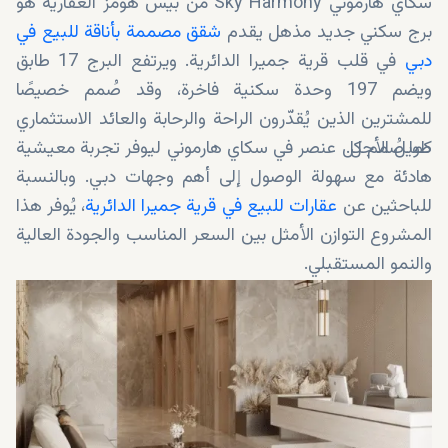
سكاي هارموني Sky Harmony من بيس هومز العقارية هو
برج سكني جديد مذهل يقدم
شقق مصممة بأناقة للبيع في
دبي
في قلب قرية جميرا الدائرية. ويرتفع البرج 17 طابق
ويضم 197 وحدة سكنية فاخرة، وقد صُمم خصيصًا
للمشترين الذين يُقدّرون الراحة والرحابة والعائد الاستثماري
طويل الأجل.
كما صُمم كل عنصر في سكاي هارموني ليوفر تجربة معيشية
هادئة مع سهولة الوصول إلى أهم وجهات دبي. وبالنسبة
للباحثين عن
عقارات للبيع في قرية جميرا الدائرية
، يُوفر هذا
المشروع التوازن الأمثل بين السعر المناسب والجودة العالية
والنمو المستقبلي.