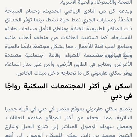
الصحة والاسترخاء والحياة الأسرية.
ويدعم كل من النادي الرياضي الحديث، وحمام السباحة
المُدفأ، ومسارات الجري نمط حياة نشط، بينما توفر الحدائق
ذات المناظر الطبيعية الخلابة ومناطق التأمل مساحات هادئة
للاسترخاء. كما تستفيد العائلات من منطقة ألعاب مائية
ومناطق لعب آمنة للأطفال، مما يشكل مجتمعًا نابضًا بالحياة
وآمنًا في آن واحد.
ومع مناطق مخصصة للشواء، وقاعة اجتماعية متعددة
الأغراض، ومتاجر في الطابق الأرضي، وأمن على مدار الساعة،
يوفر سكاي هارموني كل ما تحتاجه داخل مبناك الخاص.
اسكن في أكثر المجتمعات السكنية رواجًا
في دبي
يتمتع سكاي هارموني بموقع متميز في دبي في قرية جميرا
الدائرية، مما يجعله من أكثر المواقع ملاءمة للعائلات.
وبفضل سهولة الوصول المباشر إلى شارع الخيل وشارع
الشيخ محمد بن زايد، يمكن للسكان الوصول إلى أهم