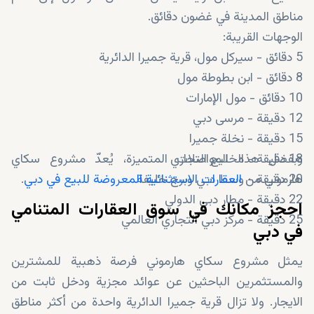
مناطق المدينة في غضون دقائق.
الوجهات القريبة:
5 دقائق - سيركل مول، قرية جميرا الدائرية
8 دقائق - ابن بطوطة مول
10 دقائق - مول الإمارات
12 دقيقة - مرسى دبي
15 دقيقة - نخلة جميرا
18 دقيقة - الخليج التجاري
وبفضل هذه المواصلات المتميزة، يُعدّ مشروع سكاي
20 دقيقة - وسط دبي وبرج خليفة
هارموني من
العقارات الاستثنائية المعروضة للبيع في دبي
.
22 دقيقة - مطار دبي الدولي
احجز مكانك في سوق العقارات المتنامي
25 دقيقة - مركز دبي التجاري العالمي
في دبي
يمثل مشروع سكاي هارموني فرصة ذهبية للمشترين
والمستثمرين الباحثين عن عوائد مجزية ودخل ثابت من
الايجار. ولا تزال قرية جميرا الدائرية واحدة من أكثر مناطق