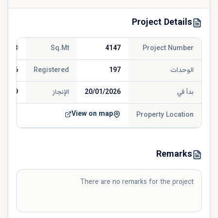
Project Details
,157.3
Sq.Mt
4147
Project Number
الوحدات
197
Registered
/2026
بدأ في
20/01/2026
الإنجاز
/2029
View on map
Property Location
Remarks
There are no remarks for the project