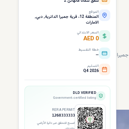
شقق سمانا مانهاتن 2
الموقع
المنطقة 12، قرية جميرا الدائرية, دبي,
الامارات
السعر الابتدائي
AED 0
خطة التقسيط
جميرا
—
التسليم
Q4 2026
DLD VERIFIED
Government-certified listing
RERA PERMIT
1268333333
امسح للتحقق عبر دائرة الأراضي
والاملاك