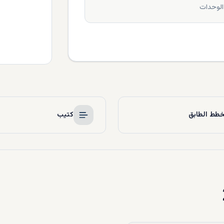
الوحدات
طط الطابق
كتيب