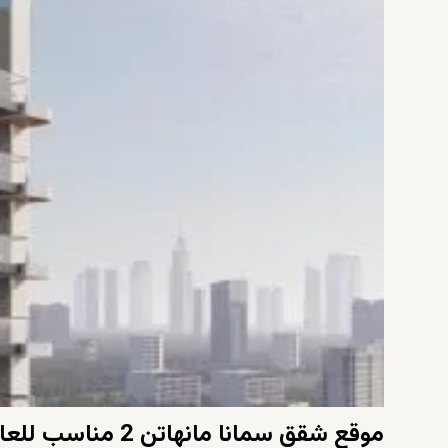
موقع شقق سمانا مانهاتن 2 مناسب للعائلات في دبي!