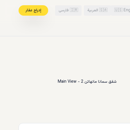
Eng
🇺🇸
🇸🇦
العربية
🇮🇷
فارسی
إدراج عقار