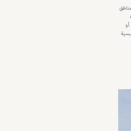
لمناطق
أو
يسية