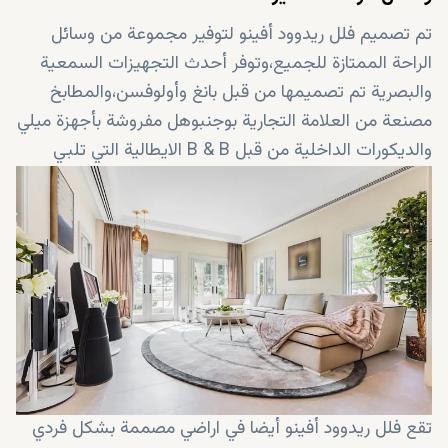
تم تصميم فلل ريدوود أفينو لتوفير مجموعة من وسائل
الراحة الممتازة للجميع،وتوفر أحدث التجهيزات السمعية
والبصرية تم تصميمها من قبل بانغ وأولوفسن،والمطابخ
مصنعة من العلامة التجارية بوجنبوهل مفروشة بأجهزة ميلي
والديكورات الداخلية من قبل B & B الايطالية التي تلبي
جميع متطلبات المعيشة الحديثة،ومجهزة بنظام الإضاءة
والتحكم الرائع يمكنك بسهولة مراقبة منزلك من خلال
الكاميرات المختلفة،الأضواء والتكييف لديها مفاتيح ذكية
وشاشة تعمل باللمس وأجهزة التحكم عن بعد أو الإنترنت.
تقع فلل ريدوود أفينو أيضا في اراضي مصممة بشكل فردي