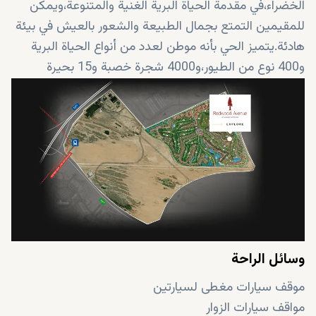
الخضراء،في مقدمة الحياة البرية الغنية والمتنوعة،ويمكن
للمقيمين التمتع بجمال الطبيعة والشعور بالعيش في بيئة
هادئة.يتميز الحي بأنه موطن لعدد من أنواع الحياة البرية
و400 نوع من الطيور،و4000 شجرة خصبة و15 بحيرة
رائعة.وتعتبر المنطقة من أجمل البيئات السكنية في
الإمارات ويمكن الوصول إليها داخل المنطقة 5 موقع التراث
الأندلسي لتكون على اتصال بالتاريخ والثقافة
.
وسائل الراحة
موقف سيارات مغطى لسيارتين
مواقف سيارات الزوار