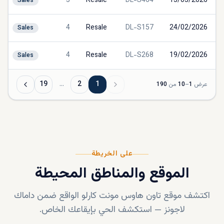
5
Resale
DL-S464
13/03/2026
Sales
4
Resale
DL-S157
24/02/2026
Sales
4
Resale
DL-S268
19/02/2026
Sales
19
…
2
1
عرض
1
–
10
من
190
على الخريطة
الموقع والمناطق المحيطة
اكتشف موقع
تاون هاوس مونت كارلو
الواقع ضمن
داماك
لاجونز
—
استكشف الحي بإيقاعك الخاص.