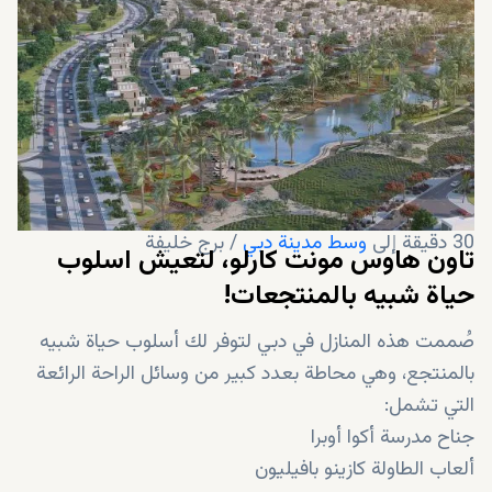
14 دقيقة إلى استاد دبي الدولي
14 دقيقة إلى سيتي سنتر معيصم
14 دقيقة إلى القرية العالمية
14 دقيقة إلى آي إم جي عالم المغامرات
15 دقيقة من مجمع حمدان الرياضي
24 دقيقة إلى مول الإمارات
28 دقيقة إلى مطار آل مكتوم الدولي
30 دقيقة إلى
وسط مدينة دبي
/ برج خليفة
تاون هاوس مونت كارلو، لتعيش اسلوب
حياة شبيه بالمنتجعات!
صُممت هذه المنازل في دبي لتوفر لك أسلوب حياة شبيه
بالمنتجع، وهي محاطة بعدد كبير من وسائل الراحة الرائعة
التي تشمل:
جناح مدرسة أكوا أوبرا
ألعاب الطاولة كازينو بافيليون