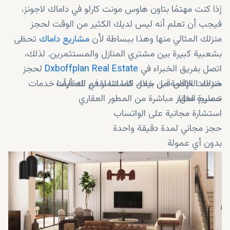
إذا كنت مهتمًا بتاون هاوس مونت كارلو في داماك لاجونز،
فيجب أن تعلم أنه ليس لديك الكثير من الوقت لحجز
منزلك المثالي منها وهذا ببساطة لأن
مشاريع داماك
تحظى
بشعبية كبيرة بين مشتري المنازل والمستثمرين. لذلك،
اتصل بفريق الخبراء في
Dxboffplan Real Estate
لحجز
خدمات الإقامة من خلال الاستثمار في العقارات
منزلك الخاص قبل بيعه. كما اننا نقدم لك أيضًا خدمات
حصرية مثل:
تسليم العقار مباشرة من المطور العقاري
استشارة مجانية على الواتساب
حجز مجاني لمدة دقيقة واحدة
بدون أي عمولة