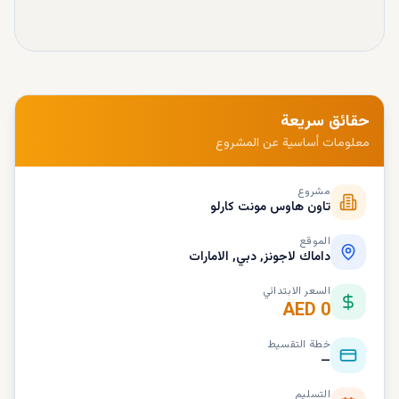
حقائق سريعة
معلومات أساسية عن المشروع
مشروع
تاون هاوس مونت كارلو
الموقع
داماك لاجونز, دبي, الامارات
السعر الابتدائي
AED 0
خطة التقسيط
—
التسليم