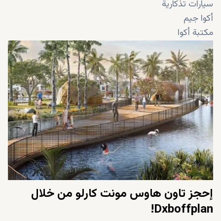
سيارات تذكارية
أكوا جيم
مكتبة أكوا
جناح موسيقى مفتوح
سبا خارجي
بحيرة صيد
منافذ الطعام والشراب
كلوب هاوس
ملاهي مائية
بحيرة
مدرج داخل الحديقة المائية
سينما مائية
شلالات
إحجز تاون هاوس مونت كارلو من خلال
Dxboffplan!