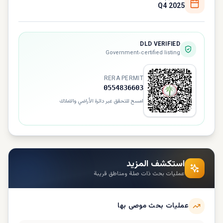
Q4 2025
DLD VERIFIED
Government-certified listing
RERA PERMIT
0554836603
امسح للتحقق عبر دائرة الأراضي والاملاك
استكشف المزيد
عمليات بحث ذات صلة ومناطق قريبة
عمليات بحث موصى بها