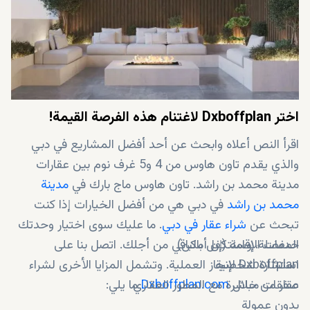
اختر Dxboffplan لاغتنام هذه الفرصة القيمة!
اقرأ النص أعلاه وابحث عن أحد أفضل المشاريع في دبي
والذي يقدم تاون هاوس من 4 و5 غرف نوم بين عقارات
مدينة محمد بن راشد. تاون هاوس ماج بارك في
مدينة
محمد بن راشد
في دبي هي من أفضل الخيارات إذا كنت
تبحث عن
شراء عقار في دبي
. ما عليك سوى اختيار وحدتك
خدمات الإقامة (إن أمكن)
المفضلة، وسنتكفل بالباقي من أجلك. اتصل بنا على
استشارة شخصية
Dxboffplan لإنجاز العملية. وتشمل المزايا الأخرى لشراء
عقار من خلال
Dxboffplan.com
صفقات مباشرة مع المطور العقاري
ما يلي:
بدون عمولة