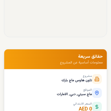
حقائق سريعة
معلومات أساسية عن المشروع
مشروع
تاون هاوس ماج بارك
الموقع
ماج سيتي, دبي, الامارات
السعر الابتدائي
AED 0