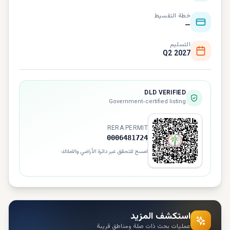
خطة التقسيط
—
التسليم
Q2 2027
DLD VERIFIED
Government-certified listing
RERA PERMIT
0006481724
امسح للتحقق عبر دائرة الأراضي والاملاك
استكشف المزيد
عمليات بحث ذات صلة ومناطق قريبة