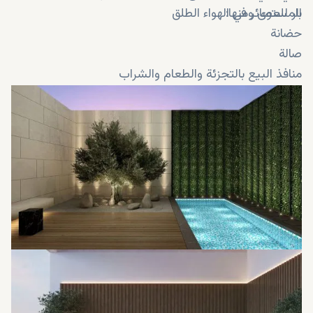
المستوى ومنها:
بار للعصائر في الهواء الطلق
حضانة
صالة
منافذ البيع بالتجزئة والطعام والشراب
مسارات ركوب الدراجات المحيطة بالمجتمع
حمام سباحة مع اكواخ جلوس للبالغين والأطفال
مسار للركض
مقهى
حدائق ومساحات خضراء