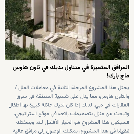
هذه المنطقة التي تبلغ مساحتها 32.000 قدم مربع. وهذا
المشروع بالقرب من أهم الأماكن في دبي مثل: ● 25 دقيقة
إلى داون تاون دبي ● 10 دقائق إلى مرسى دبي ● 30 دقيقة
إلى مطار مطار دبي الدولي ● 25 دقيقة إلى مطار آل مكتوم
الدولي
المرافق المتميزة في متناول يديك في تاون هاوس
ماج بارك!
يحتل هذا المشروع المرحلة الثانية في معاملات الفلل /
والتاون هاوس، مما يدل على شعبية المنطقة في سوق
العقارات في دبي. لذلك إذا كان لديك عائلة كبيرة بها أطفال
وتبحث عن منزل بتصميمات رائعة في موقع استراتيجي،
فسيكون هذا المشروع هو الخيار الأفضل لك. وبصفتك
نادي
مقيمًا في هذا المشروع، يمكنك الوصول إلى مرافق عالية