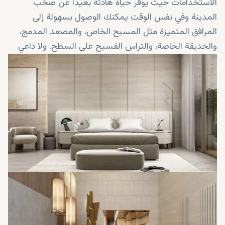
الاستخدامات حيث يوفر حياة هادئة بعيدًا عن صخب
المدينة وفي نفس الوقت يمكنك الوصول بسهولة إلى
المرافق المتميزة مثل المسبح الخاص، والمصعد المدمج،
والحديقة الخاصة، والتراس الفسيح على السطح. ولا داعي
للقلق بشأن الدفع والاسعار لأن هذا المشروع يقدم خطة
تقسيط مثالية لجميع المشترين الذين يرغبون في العيش
في هذا الحي المسور بأعلى مستوى من الأمان.