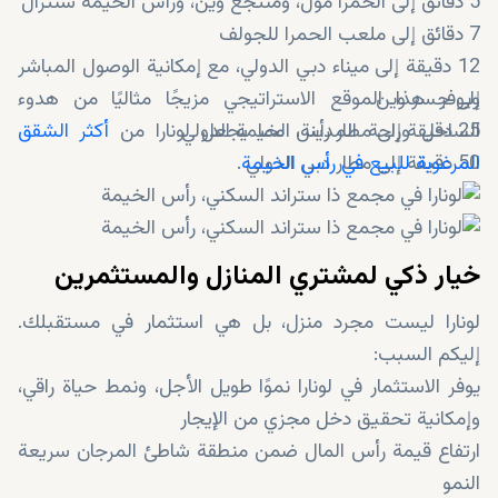
5 دقائق إلى الحمرا مول، ومنتجع وين، ورأس الخيمة سنترال
7 دقائق إلى ملعب الحمرا للجولف
12 دقيقة إلى ميناء دبي الدولي، مع إمكانية الوصول المباشر
إلى جسر وين
ويوفر هذا الموقع الاستراتيجي مزيجًا مثاليًا من هدوء
25 دقيقة إلى مطار رأس الخيمة الدولي
الساحل وراحة المدينة، مما يجعل لونارا من
أكثر الشقق
50 دقيقة إلى مطار دبي الدولي
المرغوبة للبيع في رأس الخيمة
.
خيار ذكي لمشتري المنازل والمستثمرين
لونارا ليست مجرد منزل، بل هي استثمار في مستقبلك.
إليكم السبب:
يوفر الاستثمار في لونارا نموًا طويل الأجل، ونمط حياة راقي،
وإمكانية تحقيق دخل مجزي من الإيجار
ارتفاع قيمة رأس المال ضمن منطقة شاطئ المرجان سريعة
النمو