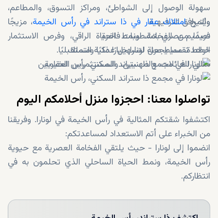
سهولة الوصول إلى الشواطئ، ومراكز التسوق، والمطاعم،
ويُتيح
والمرافق الترفيهية
امتلاك عقار في ذا ستراند في رأس الخيمة
، مزيجًا
تصميم عصري بتشطيبات فاخرة
فريدًا من الفخامة، ونمط الحياة الراقي، وفرص الاستثمار
خطط تقسيط مرنة لتسهيل عملية التملك
الواعدة، مما يجعل لونارا خيارًا ذكيًا ومستقبليًا.
مثالي للعائلات، والمهنيين، والمستثمرين العقاريين
تواصلوا معنا: احجزوا منزل أحلامكم اليوم
اكتشفوا شقتكم المثالية في رأس الخيمة في لونارا. وفريقنا
من الخبراء على أتم الاستعداد لمساعدتكم:
انضموا إلى لونارا - حيث يلتقي الفخامة العصرية مع حيوية
رأس الخيمة، ونمط الحياة الساحلي الذي تحلمون به في
انتظاركم.