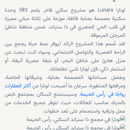
لونارا Lunara هو مشروع سكني فاخر يضم 583 وحدة
سكنية مصممة بعناية فائقة، موزعة على ثلاثة مباني مميزة
في قلب الحي الحضري في ذا ستراند، ضمن منطقة شاطئ
المرجان المرموقة.
لقد صُمم هذا المشروع الرائد ليوفر نمط حياة يجمع بين
الراحة العصرية والتواصل الاجتماعي. وسواء كنت تبحث عن
منزل هادئ على شاطئ البحر، أو شقة عصرية أنيقة، أو
استثمار ذكي، فإن لونارا تلبي تطلعاتك.
وبفضل مساحاتها المصممة بعناية، وشرفاتها الخاصة،
ومرافقها المتطورة، سرعان ما أصبحت لونارا من
أكثر العقارات
رواجًا في رأس الخيمة
. وسيستمتع السكان بمجتمع نابض
بالحياة، مناسب للعائلات، حيث تتوفر جميع الخدمات من
عمل وترفيه واستجمام على بُعد خطوات.