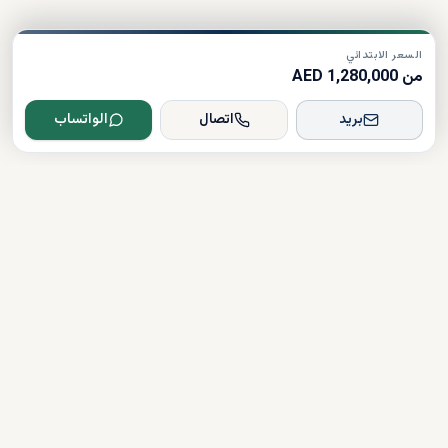
السعر الابتدائي
من 1,280,000 AED
بريد
اتصال
الواتساب
Dxboffplan
موثق
مرخص
دعم على مدار الساعة
روابط سريعة