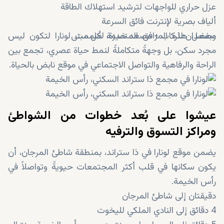
عزل حراري للواجهات لترشيد استهلاك الطاقة
ألياف بصرية لإنترنت فائق السرعة
مصعدان للركاب + مصعد خدمة لكل مبنى
وبفضل هذه المرافق المتميزة، صُممت لونارا لتكون ليس
مجرد سكن، بل وجهةً متكاملةً لنمط حياة عصري، تجمع بين
الراحة والرفاهية والتواصل الاجتماعي في موقع نابض بالحياة.
عيشوا على بُعد خطوات من الشواطئ
ومراكز التسوق والترفيه
يضمن موقع لونارا في ذا ستراند، بمنطقة شاطئ المرجان، أن
يكون سكانها في قلب أكثر المجتمعات حيويةً وتواصلاً في
رأس الخيمة.
دقيقتان إلى شاطئ المرجان
4 دقائق إلى النادي الملكي لليخوت