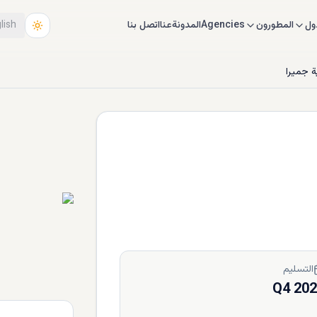
ول
المطورون
Agencies
المدونة
عنا
اتصل بنا
lish
 جميرا
التسليم
Q4 20