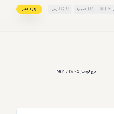
Eng
🇺🇸
🇸🇦
العربية
🇮🇷
فارسی
إدراج عقار