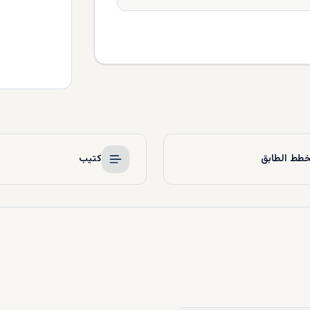
طط الطابق
كتيب