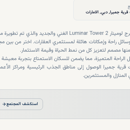
ع
قرية جميرا, دبي, الامارات
استمتع بمزيج مثالي من المعيشة الفاخرة والهدوء في برج لومينار 2 Luminar Tower الغني والجديد والذي
ركة اوبجيكت 1 العقارية في مثلث قرية جميرا. ويوفر وسائل راحة وإمكانات هائلة لمستثمري العقارات. اختر من 
الحديثة ووسائل الراحة المتميزة، مما يضمن للسكان الاستمتاع بتجربة معيشة
 قرية جميرا الوصول إلى مناطق الجذب الرئيسية ومراكز الأعم
 المنازل والمستثمرين.
استكشف المجتمع