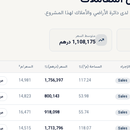
ى دائرة الأراضي والأملاك لهذا المشروع.
متوسط السعر
1,108,175 درهم
لإجراء
المساحة (م²)
السعر (درهم)
السعر/م²
14,981
1,756,397
117.24
Sales
عر
14,823
800,143
53.98
Sales
عر
16,471
918,098
55.74
Sales
عر
14,515
1,713,796
118.07
Sales
عر