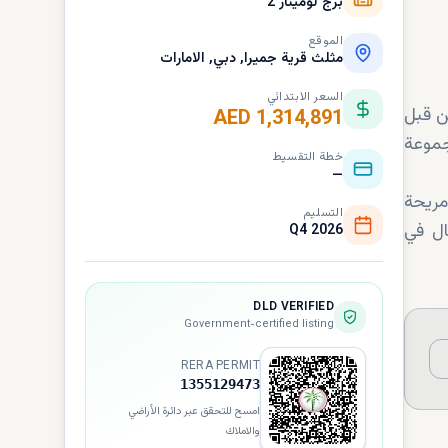
برج لومينار 2
الموقع
مثلث قرية جميرا, دبي, الامارات
السعر الابتدائي
 تم تطويرة من قبل
AED 1,314,891
بين مجموعة
خطة التقسيط
—
 مريحة
التسليم
ال في
Q4 2026
DLD VERIFIED
Government-certified listing
RERA PERMIT
1355129473
امسح للتحقق عبر دائرة الأراضي
والاملاك