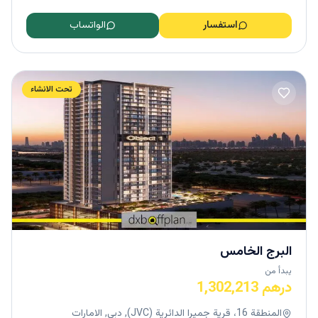
استفسار
الواتساب
تحت الانشاء
البرج الخامس
يبدأ من
درهم 1,302,213
المنطقة 16، قرية جميرا الدائرية (JVC), دبي, الامارات