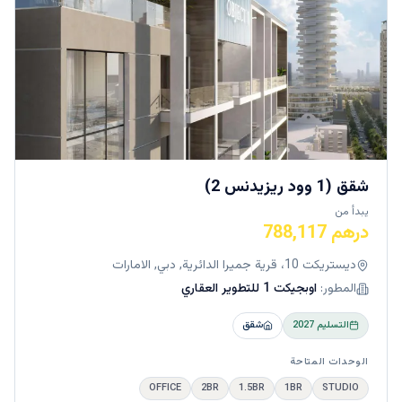
شقق (1 وود ريزيدنس 2)
يبدأ من
درهم 788,117
ديستريكت 10، قرية جميرا الدائرية, دبي, الامارات
المطور:
اوبجيكت 1 للتطوير العقاري
التسليم
2027
شقق
الوحدات المتاحة
OFFICE
2BR
1.5BR
1BR
STUDIO