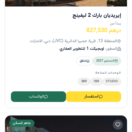
إيريديان بارك 2 ليفينج
يبدأ من
درهم 827,530
المنطقة 13، قرية جميرا الدائرية (JVC), دبي, الامارات
المطور:
اوبجيكت 1 للتطوير العقاري
التسليم
2027
شقق
الوحدات المتاحة
2BR
1BR
STUDIO
استفسار
الواتساب
جاهز للسكن