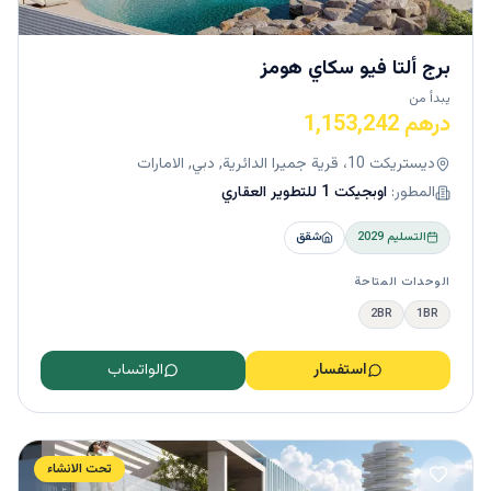
برج ألتا فيو سكاي هومز
يبدأ من
درهم 1,153,242
ديستريكت 10، قرية جميرا الدائرية, دبي, الامارات
المطور:
اوبجيكت 1 للتطوير العقاري
التسليم
2029
شقق
الوحدات المتاحة
2BR
1BR
استفسار
الواتساب
تحت الانشاء