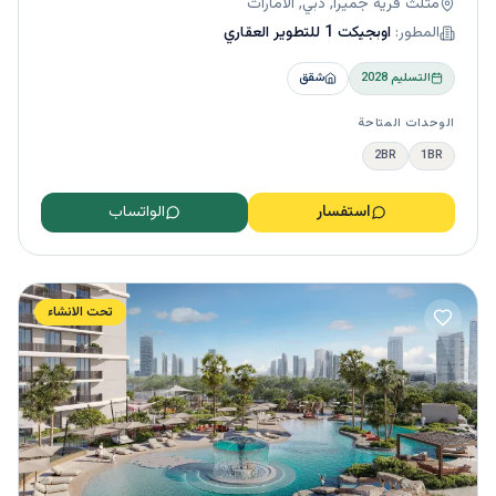
مثلث قرية جميرا, دبي, الامارات
المطور:
اوبجيكت 1 للتطوير العقاري
التسليم
2028
شقق
الوحدات المتاحة
2BR
1BR
استفسار
الواتساب
تحت الانشاء