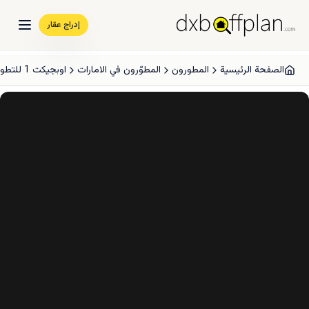
إدراج عقار
الصفحة الرئيسية
المطورون
المطوّرون في الامارات
اوبجيكت 1 للتطوير العقاري