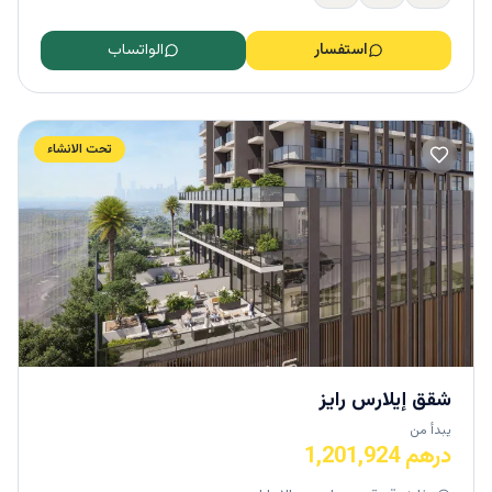
استفسار
الواتساب
تحت الانشاء
شقق إيلارس رايز
يبدأ من
درهم 1,201,924