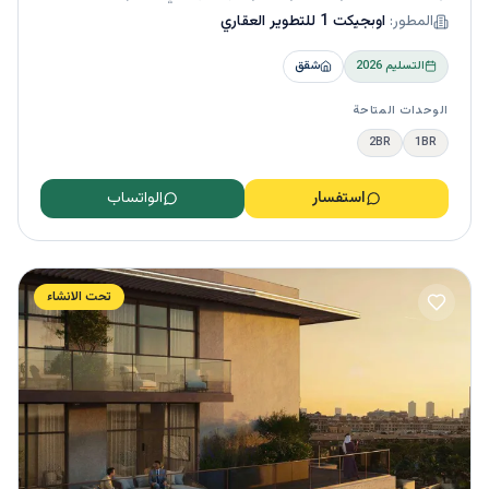
المطور:
اوبجيكت 1 للتطوير العقاري
التسليم
2026
شقق
الوحدات المتاحة
2BR
1BR
استفسار
الواتساب
تحت الانشاء