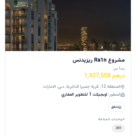
مشروع Ra1n ريزيدنس
يبدأ من
درهم 1,927,558
المنطقة 12، قرية جميرا الدائرية, دبي, الامارات
المطور:
اوبجيكت 1 للتطوير العقاري
شقق
الوحدات المتاحة
2BR