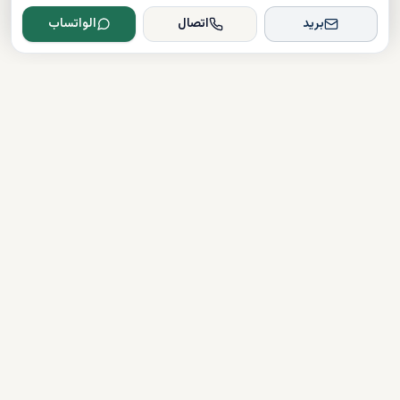
بريد
اتصال
الواتساب
Dxboffplan
موثق
مرخص
دعم على مدار الساعة
روابط سريعة
شراء العقارات
آخر الأخبار