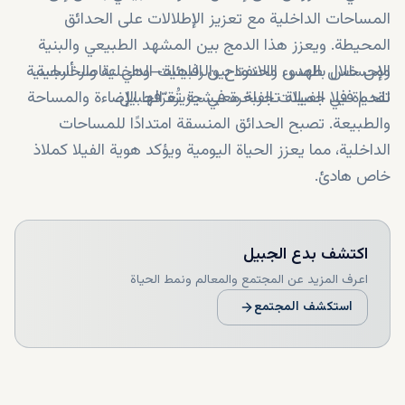
المساحات الداخلية مع تعزيز الإطلالات على الحدائق
المحيطة. ويعزز هذا الدمج بين المشهد الطبيعي والبنية
ومن خلال طمس الحدود بين البيئات الداخلية والخارجية،
الإحساس بالهدوء والانفتاح والرفاهية—وهي عناصر أساسية
للحياة في الفيلات الفاخرة في جزيرة الجبيل.
تقدم فيلا جميلة تجربة معيشية تُعرّفها الإضاءة والمساحة
والطبيعة. تصبح الحدائق المنسقة امتدادًا للمساحات
الداخلية، مما يعزز الحياة اليومية ويؤكد هوية الفيلا كملاذ
خاص هادئ.
اكتشف
بدع الجبيل
اعرف المزيد عن المجتمع والمعالم ونمط الحياة
استكشف المجتمع