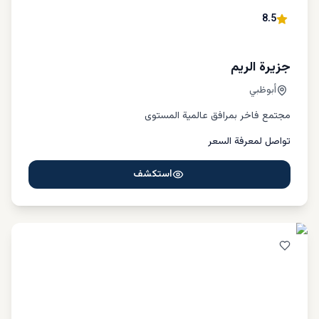
ما هي تكلفة شراء الفلل في أبوظبي؟
8.5
مثل جميع المدن الأخرى، يعتمد سعر الفلل المعروضة للبيع في
أبوظبي على الموقع وتاريخ الإنشاء ونوع الغرف والوحدات. ولكن
بشكل عام، إذا كنت ترغب في شراء فيلا قياسية مكونة من غرفتي
جزيرة الريم
نوم، فستدفع حوالي 700 إلى 800 ألف درهم إماراتي في قرية
أبوظبي
هيدرا. ولكن إذا اخترت وحدة سكنية على الواجهة البحرية مثل
جزيرة السعديات ستدفع قيمة أعلى. على سبيل المثال، يتراوح
مجتمع فاخر بمرافق عالمية المستوى
سعر الفيلا المكونة من 3 غرف نوم عادة من 850 ألف إلى 6 مليون
درهم إماراتي. ومن ناحية أخرى، يمكنك شراء فيلا من 4 غرف نوم
تواصل لمعرفة السعر
في مناطق مثل الجرف من 2.8 مليون درهم إماراتي إلى 3 مليون
درهم إماراتي. كما يمكنك البحث عن وحدات أكثر فخامة مثل فيلا
استكشف
من 6 غرف نوم بتكلفة 4.5 مليون درهم إماراتي كحد أدنى.
كيف تشتري فيلا في ابوظبي؟
بعد أن تقرر شراء عقار في أبو ظبي، يجب عليك الاستعانة
بمستشار عقاري متمرس. وذلك لأن الشركات العقارية ذات الخبرة
الطويلة يكون لديها علاقة طويلة الأمد مع مطوري العقارات في أبو
ظبي، وبالتالي فهي أفضل طريقة لتلقي جميع المعلومات حول
العقارات ومقارنتها والتوصل إلى الخيار الأفضل. وكما ذكرنا سابقًا،