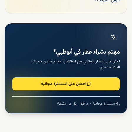
عرض المزيد
سيحقق لك أيضًا مزايا أخرى مثل الرواتب المرتفعة، أعلى
مستويات الأمان، الأعمال المربحة، الدخل المعفى من الضرائب
وكذلك أعلى مستويات السعادة وهذا ما تقدمه دولة الإمارات
العربية المتحدة. يمكنك هنا قراءة قائمة بأهم مزايا أبوظبي التي
تشجع العديد من المستثمرين على شراء الفلل.
وسائل الراحة ذات المستوى العالمي للفلل في
أبو ظبي
مهتم بشراء عقار في أبوظبي؟
اعثر على العقار المثالي مع استشارة مجانية من خبرائنا
تقدم معظم الفلل في أبو ظبي مجموعة متنوعة من وسائل الراحة
المتخصصين.
ذات المستوى العالمي لإثراء حياتك وتجسيد أسلوب المعيشة
الملكي لذلك يمكنك الاستمتاع بهذه المرافق لتجربة أسلوب الحياة
الفريد في أبو ظبي. وتشمل هذه المرافق الشاطئ والحدائق ذات
احصل على استشارة مجانية
المناظر الطبيعية والمسبح ومنطقة لعب الأطفال والأنشطة
الرياضية المختلفة ومناطق الشواء والعديد من المرافق الأخرى التي
يمكنك الاستمتاع بها!
استشارة مجانية • رد خلال أقل من دقيقة
الطراز المميز لفلل أبوظبي
تقدم أبوظبي - باعتبارها عاصمة الإمارات العربية المتحدة - مزايا
هائلة للمقيمين وكذلك للمستثمرين. على سبيل المثال، فهي