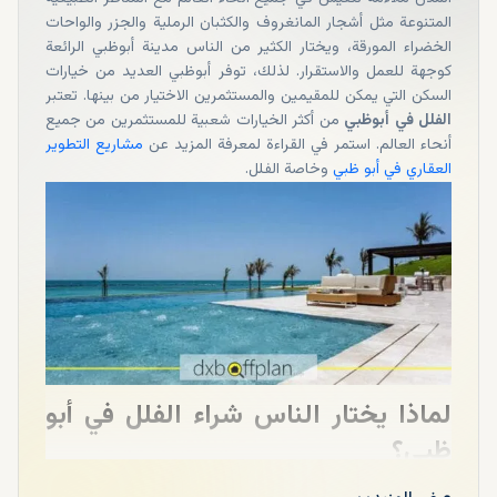
المتنوعة مثل أشجار المانغروف والكثبان الرملية والجزر والواحات
الخضراء المورقة، ويختار الكثير من الناس مدينة أبوظبي الرائعة
كوجهة للعمل والاستقرار. لذلك، توفر أبوظبي العديد من خيارات
السكن التي يمكن للمقيمين والمستثمرين الاختيار من بينها. تعتبر
الفلل في أبوظبي
من أكثر الخيارات شعبية للمستثمرين من جميع
أنحاء العالم. استمر في القراءة لمعرفة المزيد عن
مشاريع التطوير
العقاري في أبو ظبي
وخاصة الفلل.
لماذا يختار الناس شراء الفلل في أبو
ظبي؟
امتلاك فيلا في أبو ظبي ليس فقط استثمارًا بعوائد عالية، ولكنه