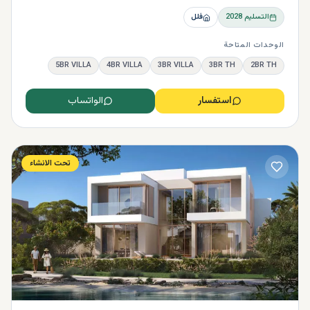
الأكثر تطوراً في هذه المنطقة. ومن الأمثلة على ذلك
فلل ياس
ايكرز في جزيرة ياس
، والتي يمكنك شراؤها بحوالي 3.376.170
التسليم
2028
فلل
درهم إماراتي، ويضيف هذا المجتمع الشهير في أبو ظبي أكثر من
الوحدات المتاحة
1300 فيلا فاخرة وسيشمل أيضًا ملعبًا للجولف ويوفر أفضل حياة
على الواجهة البحرية. كما سيوفر وصولاً سهلاً وسريعًا إلى المتاجر
5BR VILLA
4BR VILLA
3BR VILLA
3BR TH
2BR TH
والحدائق والمدارس.
استفسار
الواتساب
تحت الانشاء
فلل للبيع في ندرة في أبوظبي
يمكنك العثور على فلل رائعة معروضة للبيع بين
المجتمعات
السكنية في ندرة
التي تقدم مجموعة من الفلل بمميزات وأسعار
مختلفة للاختيار من بينها. لذلك يمكنك اختيار فيلا في ندرة بناءً
على ميزانيتك وذوقك.