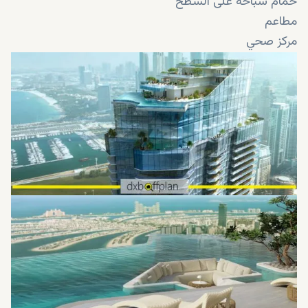
حمام سباحة على السطح
مطاعم
مركز صحي
منطقة لعب للأطفال
أمن وكاميرات مراقبة على مدار 24 ساعة
مصاعد عالية السرعة
محطات شحن السيارات الكهربائية
استقبال للضيوف