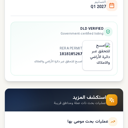
التسليم
Q1 2027
DLD VERIFIED
Government-certified listing
RERA PERMIT
1818105267
امسح للتحقق عبر دائرة الأراضي والاملاك
استكشف المزيد
عمليات بحث ذات صلة ومناطق قريبة
عمليات بحث موصى بها