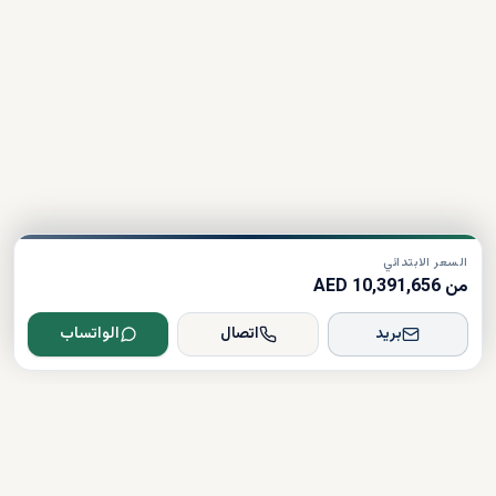
السعر الابتدائي
من 10,391,656 AED
بريد
اتصال
الواتساب
Dxboffplan