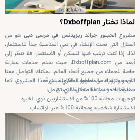
لماذا تختار Dxboffplan؟
مشروع
الحبتور جراند ريزيدنس في مرسى دبي
هو من
المنازل التي تحت الإنشاء في دبي المناسبة جداً للاستثمار،
لذا.. إذا كنت ترغب فيها للسكن أو الاستثمار، فلا تنظر إلى
أبعد من Dxboffplan.com، حيث يقدم خدمات عقارية
خاصة للعملاء من جميع أنحاء العالم. يمكنك التواصل معنا
الحجز والشراء من المطور العقاري مباشرةً
الآن وسنزودك بالمعلومات الكاملة عن هذا المشروع، كما
عملية الحجز سريعة بشكل لا يصدق
سنقدم لك خدماتنا المجانية التي تشمل:
توجيهات مجانية 100% من الاستشاريين ذوي الخبرة
الاستشارة شخصية ومجانية 100% عبر الواتساب