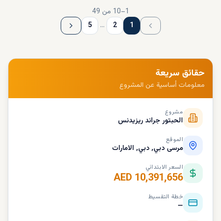
1
–
10
من
49
5
…
2
1
حقائق سريعة
معلومات أساسية عن المشروع
مشروع
الحبتور جراند ريزيدنس
الموقع
مرسى دبي, دبي, الامارات
السعر الابتدائي
AED 10,391,656
خطة التقسيط
—