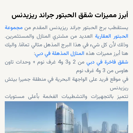
أبرز مميزات شقق الحبتور جراند ريزيدنس
يستقطب برج الحبتور جراند ريزيدنس المقدم من
مجموعة
الحبتور العقارية
العديد من مشتري المنازل والمستثمرين.
وذلك لأن كل شيء في هذا البرج المذهل مثالي تمامًا. واليك
هنا أبرز مميزات هذه
المنازل المذهلة في دبي
:
شقق فاخرة في دبي
من 2 و3 و4 غرف نوم + وحدات تاون
هاوس من 3 و4 غرف نوم
في موقع فريد على الواجهة البحرية في منطقة جميرا بيتش
ريزيدنس
تتميز بالتجهيزات والتشطيبات الفخمة بأعلى مستويات
الجودة
متصلة بوسط مدينة دبي والأماكن الرئيسية الأخرى في دبي
مجهزة بوسائل الراحة الراقية للمعيشة الفاخرة
بخطة تقسيط مرنة وجذابة