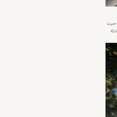
ع حيث
دئة