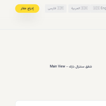
Eng
🇺🇸
🇸🇦
العربية
🇮🇷
فارسی
إدراج عقار