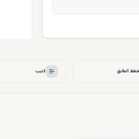
طط الطابق
كتيب