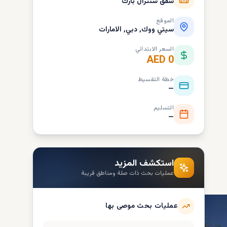
شقق سنترال بارك
الموقع
سيتي ووك, دبي, الامارات
السعر الابتدائي
AED 0
خطة التقسيط
—
التسليم
—
استكشف المزيد
عمليات بحث ذات صلة ومناطق قريبة
عمليات بحث موصى بها