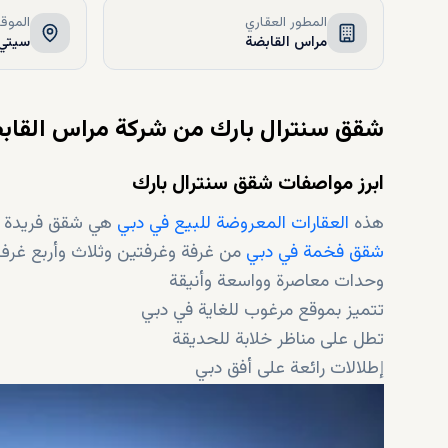
المطور العقاري
الموق
مراس القابضة
سيتي 
شقق سنترال بارك من شركة مراس القاب
ابرز مواصفات شقق سنترال بارك
هذه
العقارات المعروضة للبيع في دبي
هي شقق فريدة من
شقق فخمة في دبي
من غرفة وغرفتين وثلاث وأربع غرف
وحدات معاصرة وواسعة وأنيقة
تتميز بموقع مرغوب للغاية في دبي
تطل على مناظر خلابة للحديقة
إطلالات رائعة على أفق دبي
تقدم عدد من وسائل الراحة المتميزة
تم تطويرها من قبل
شركة مراس القابضة