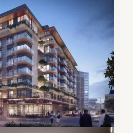
أسعار وخطط تقسيط جذابة