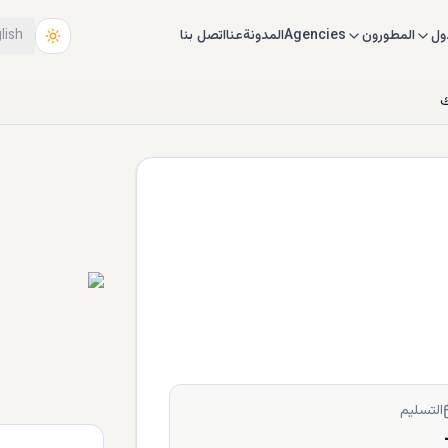
ول
المطورون
Agencies
المدونة
عنا
اتصل بنا
lish
ك
التسليم