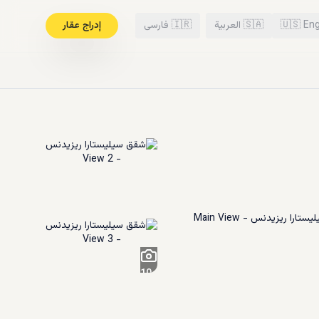
Eng
🇺🇸
🇸🇦
العربية
🇮🇷
فارسی
إدراج عقار
10
+