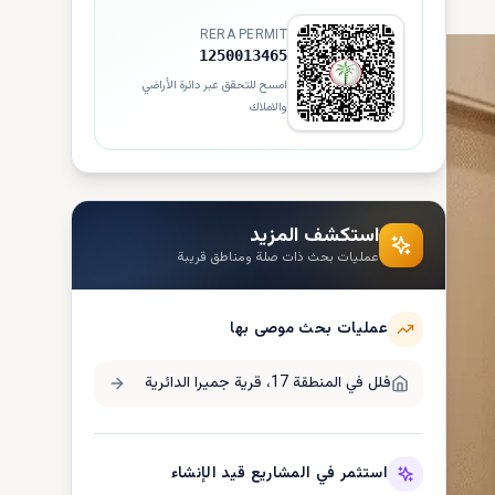
RERA PERMIT
1250013465
امسح للتحقق عبر دائرة الأراضي
والاملاك
استكشف المزيد
عمليات بحث ذات صلة ومناطق قريبة
عمليات بحث موصى بها
فلل في
المنطقة 17، قرية جميرا الدائرية
استثمر في المشاريع قيد الإنشاء