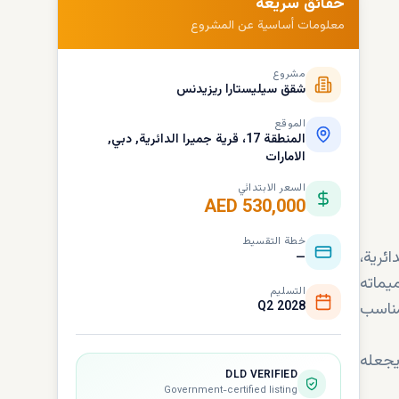
حقائق سريعة
معلومات أساسية عن المشروع
مشروع
شقق سيليستارا ريزيدنس
الموقع
المنطقة 17، قرية جميرا الدائرية, دبي,
الامارات
السعر الابتدائي
AED 530,000
خطة التقسيط
ئرية،
—
يماته
التسليم
ناسب
Q2 2028
يجعله
DLD VERIFIED
Government-certified listing