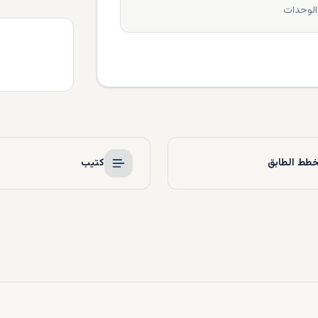
الوحدات
طط الطابق
كتيب