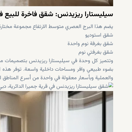
سيليستارا ريزيدنس: شقق فاخرة للبيع في 
يضم هذا البرج العصري متوسط ​​الارتفاع مجموعة مختارة
شقق استوديو
شقق بغرفة نوم واحدة
شقق بغرفتي نوم
وتتميز كل وحدة في سيليستارا ريزيدنس بتصميمات مفت
بضوء طبيعي وافر ومساحات داخلية واسعة. توفر هذه ا
والعملية وبأسعار معقولة في واحدة من أسرع المناطق ال