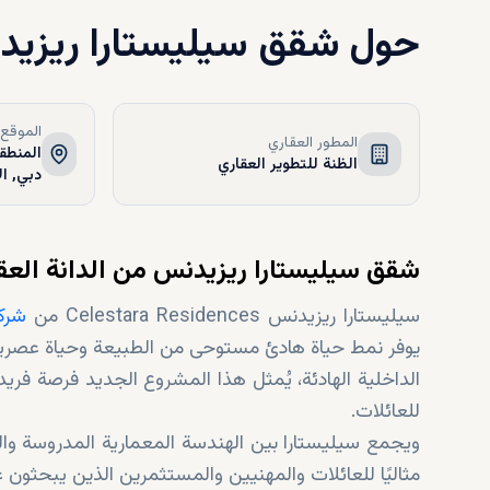
حول
شقق سيليستارا ريزي
الموقع
المطور العقاري
الظنة للتطوير العقاري
دبي, ال
شقق سيليستارا ريزيدنس من الدانة العقار
سيليستارا ريزيدنس Celestara Residences من
شركة
يوفر نمط حياة هادئ مستوحى من الطبيعة وحياة عصرية راقي
الداخلية الهادئة، يُمثل هذا المشروع الجديد فرصة فري
للعائلات.
ويجمع سيليستارا بين الهندسة المعمارية المدروسة والع
مثاليًا للعائلات والمهنيين والمستثمرين الذين يبحثو