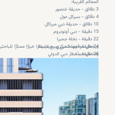
المعالم القريبة:
3 دقائق - حديقة خنصور
4 دقائق - سيركل مول
10 دقائق - حديقة دبي ميراكل
15 دقيقة - دبي أوتودروم
22 دقيقة - نخلة جميرا
24 دقيقة - وسط دبي وبرج خليفة
ويجعل موقعها المركزي سيليستارا خيارًا ممتازًا للب
28 دقيقة - مطار دبي الدولي
ومتصل جيدًا.
30 دقيقة - مطار آل مكتوم الدولي