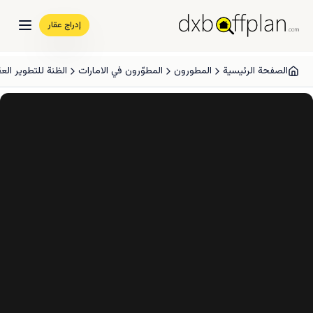
إدراج عقار
الصفحة الرئيسية
المطورون
المطوّرون في الامارات
الظنة للتطوير الع