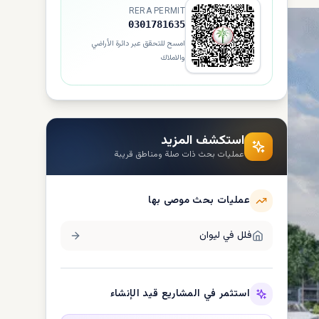
RERA PERMIT
0301781635
امسح للتحقق عبر دائرة الأراضي
والاملاك
استكشف المزيد
عمليات بحث ذات صلة ومناطق قريبة
عمليات بحث موصى بها
فلل في
لیوان
استثمر في المشاريع قيد الإنشاء