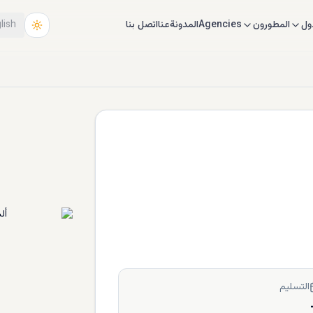
ول
المطورون
Agencies
المدونة
عنا
اتصل بنا
lish
التسليم