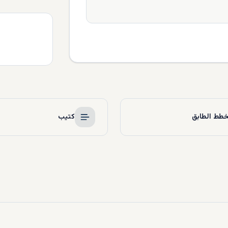
طط الطابق
كتيب