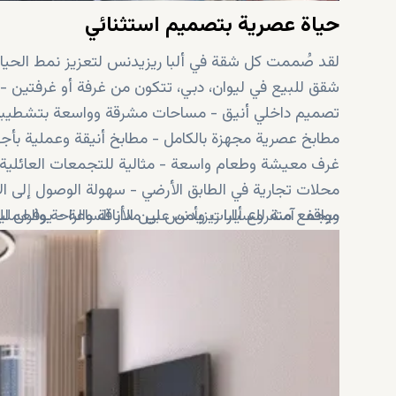
حياة عصرية بتصميم استثنائي
لقد صُممت كل شقة في ألبا ريزيدنس لتعزيز نمط الحياة و
شقق للبيع في ليوان، دبي، تتكون من غرفة أو غرفتين - بت
تصميم داخلي أنيق - مساحات مشرقة وواسعة بتشطيبات 
مطابخ عصرية مجهزة بالكامل - مطابخ أنيقة وعملية بأجهزة
غرف معيشة وطعام واسعة - مثالية للتجمعات العائلية 
محلات تجارية في الطابق الأرضي - سهولة الوصول إلى ال
ويجمع مشروع ألبا ريزيدنس بين الأناقة والراحة والعمل
مواقف آمنة للسيارات وأمن على مدار الساعة - يوفران للس
تصميم يراعي احتياجات المجتمع - مساحات خارجية مُ
بالحياة.
شقق جاهزة للاستثمار - توفر إمكانات ممتازة لزيادة رأس