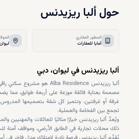
حول
ألبا ريزيدنس
المطور العقاري
الموق
أمايا للعقارات
لیوان,
ألبا ريزيدنس في ليوان، دبي
مصممة بعناية فائقة موزعة على أربعة طوابق، مما يض
غرفة أو غرفتين، وتتميز كل شقة بتصميمها المدروس 
تجمع بين الفخامة والعملية.
ويُعدّ ألبا ريزيدنس خيارًا مثاليًا للعائلات والمهنيين
ذلك محلات تجارية في الطابق الأرضي، ومواقف آمنة للس
يُقدّم ألبا ريزيدنس فرصة نادرة لامتلاك منزل فاخر في أس