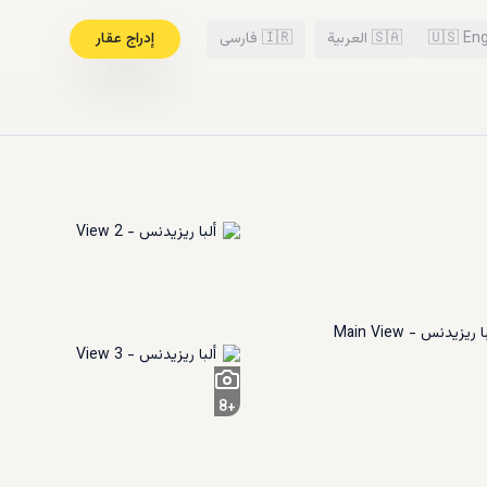
Eng
🇺🇸
🇸🇦
العربية
🇮🇷
فارسی
إدراج عقار
8
+