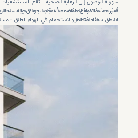
سهولة الوصول إلى الرعاية الصحية - تقع المستشفيات و
مساحات مُلائمة للعائلات - تُشجّع الحدائق والمساحا
تُعزّز هذه المرافق المُصممة بعناية جودة حياة السك
لاسلوب حياة مُتكامل.
مناطق للياقة البدنية والاستجمام في الهواء الطلق - مس