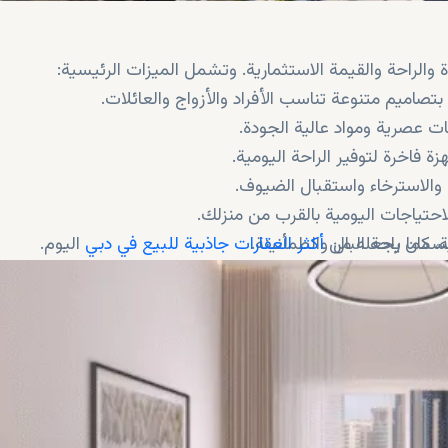
الراحة والقيمة الاستثمارية. وتشمل الميزات الرئيسية:
صاميم متنوعة تناسب الأفراد والأزواج والعائلات.
عصرية ومواد عالية الجودة.
 فاخرة لتوفير الراحة اليومية.
والاسترخاء واستقبال الضيوف.
احتياجات اليومية بالقرب من منزلك.
ية، مما يجعله من
كان راحة البال والطمأنينة.
أكثر العقارات جاذبية للبيع في دبي
اليوم.
نسقة، وممرات للمشي، ومساحات مشتركة تُعزز أجواء الحي ال
 المال على المدى الطويل أو لتحقيق دخل كبير من الإيجار.