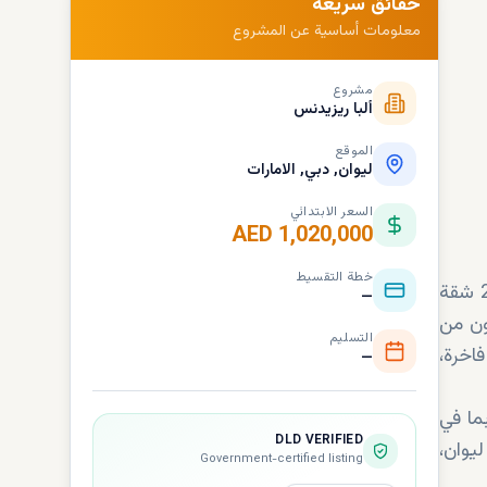
حقائق سريعة
معلومات أساسية عن المشروع
مشروع
ألبا ريزيدنس
الموقع
لیوان, دبي, الامارات
السعر الابتدائي
AED 1,020,000
خطة التقسيط
ألبا ريزيدنس Alba Residence هو مشروع سكني راقي يُعيد تعريف مفهوم الحياة العصرية في ليوان، دبي. ويضم 20 شقة
—
ون من
التسليم
اخرة،
—
ما في
DLD VERIFIED
يوان،
Government-certified listing