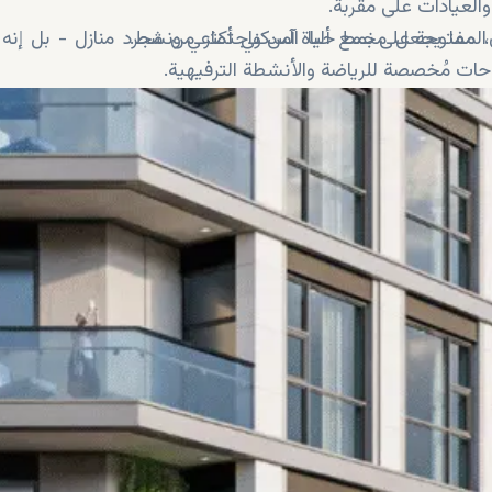
العيادات على مقربة.
ت المفتوحة على نمط حياة آمن واجتماعي ونشط.
ان، مما يجعل مجمع ألبا السكني أكثر من مجرد منازل - بل إنه
احات مُخصصة للرياضة والأنشطة الترفيهية.