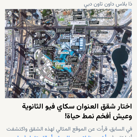
ذا بلاس داون تاون دبي
المنزل داون تاون دبي
فيدا داون تاون دبي
تاج دبي
فندق أرماني دبي
ميديسنتر في داون تاون دبي
مركز ميديور داون تاون الطبي
عيادة نيكولاس آند أسب لطب الأسنان والعيادة التجميلية -
سوق المنزل
ميديكلينيك دبي مول
محطة مترو برج خليفة / دبي مول
اختار شقق العنوان سكاي فيو الثانوية
وعيش أفخم نمط حياة!
في السابق، قرأت عن الموقع المثالي لهذه الشقق واكتشفت