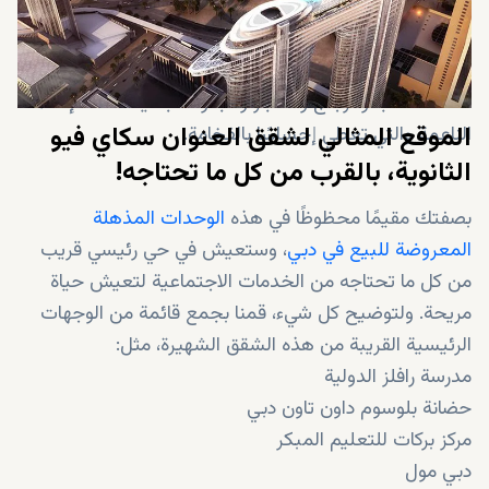
تاون دبي.
يرحب اللوبى المخصص لهذه الشقق بالمقيمين والضيوف
بالدفء والأناقة، حيث أن المواد والأنسجة المتميزة، بما في
ذلك الخشب والزجاج والحجر والجلود الجميلة ذات الإضاءة
الموقع المثالي لشقق العنوان سكاي فيو
الناعمة والتي تعطي إحساسًا بالفخامة.
الثانوية، بالقرب من كل ما تحتاجه!
بصفتك مقيمًا محظوظًا في هذه
الوحدات المذهلة
المعروضة للبيع في دبي
، وستعيش في حي رئيسي قريب
من كل ما تحتاجه من الخدمات الاجتماعية لتعيش حياة
مريحة. ولتوضيح كل شيء، قمنا بجمع قائمة من الوجهات
الرئيسية القريبة من هذه الشقق الشهيرة، مثل:
مدرسة رافلز الدولية
حضانة بلوسوم داون تاون دبي
مركز بركات للتعليم المبكر
دبي مول