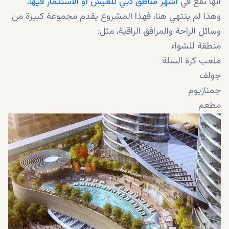
أنها تقع في
أشهر مناطق دبي للعيش أو الاستثمار فيها
،
وهذا لم ينتهي هنا، فهذا المشروع يقدم مجموعة كبيرة من
وسائل الراحة والمرافق الراقية، مثل:
منطقة للشواء
ملعب كرة السلة
جولف
جمنازيوم
مطعم
مواقف للسيارات
مصعد
بار سكاي مع منطقة جلوس في المسبح
منطقة جلوس على السطح الجاف
كابانات خاصة