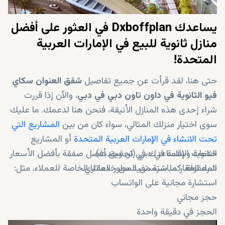
يساعدك Dxboffplan في العثور على أفضل
منازل ثانوية للبيع في الإمارات العربية
المتحدة!
حتى هنا، لقد قرأت عن جميع تفاصيل
شقق العنوان سكاي
فيو الثانوية في داون تاون دبي في دبي
، والآن إذا قررت
شراء إحدى هذه المنازل الأنيقة، فنحن هنا لدعمك. ما عليك
سوى اختيار منزلك المثالي، سواء كان من بين
المشاريع التي
تحت الانشاء في الإمارات العربية المتحدة
أو المشاريع
خدمات الإقامة في دبي (ان وجدت)
الثانوية وسنساعدك في تحقيق أفضل صفقة بأفضل الأسعار
شراء العقار مباشرة من المطور العقاري
المعقولة. كما ستستفيد من خدماتنا الخاصة للعملاء، مثل:
استشارة مجانية على الواتساب
حجز مجاني
الحجز في دقيقة واحدة