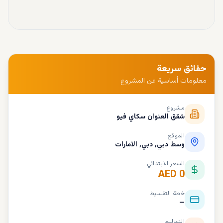
حقائق سريعة
معلومات أساسية عن المشروع
مشروع
شقق العنوان سكاي فيو
الموقع
وسط دبي, دبي, الامارات
السعر الابتدائي
AED 0
خطة التقسيط
—
التسليم