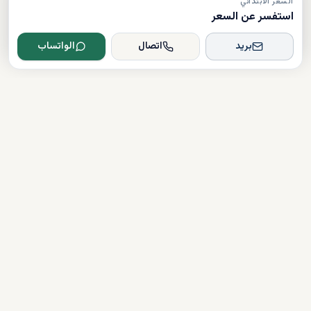
السعر الابتدائي
استفسر عن السعر
بريد
اتصال
الواتساب
Dxboffplan
موثق
مرخص
دعم على مدار الساعة
روابط سريعة
شراء العقارات