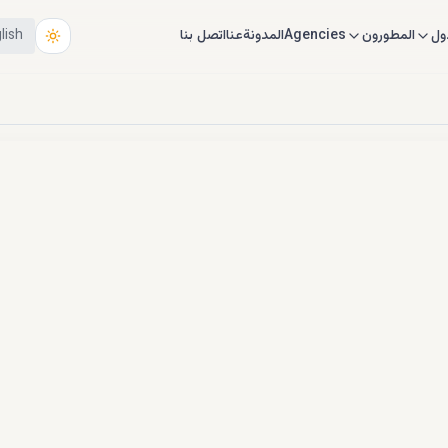
ول
المطورون
Agencies
المدونة
عنا
اتصل بنا
lish