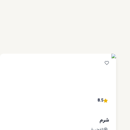
ظروف ا
من الأمور ال
ببعض العزلة
بالشارقة ود
المتينة.
في الفجيرة،
والتلوث المت
ويمكن للسكا
الأطفال الذ
الأطفال، وال
أفضل ال
من أبرز مزاي
8.5
الوصول إليها
متنوعة على 
العائلة. وتت
شرم
وإليك هنا ث
جزيرة الدانة
الفجيرة