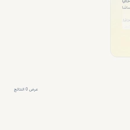
ليًا
اسًا
مًا.
كومي
رجية التي تحافظ على الهوية المحلية. ووفقًا لتحليل أجرته منصة DXBoffplan، فإنه
ع في
ل قبل
عرض
0
النتائج