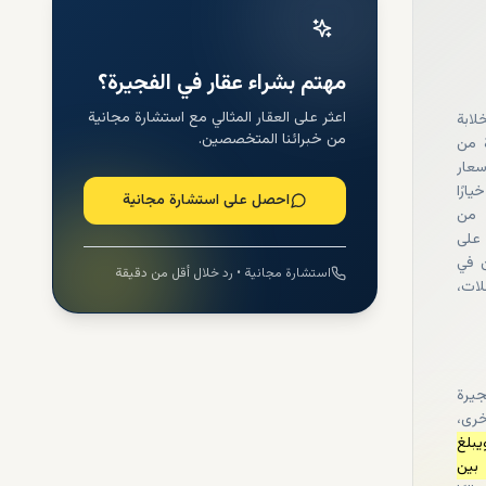
مهتم بشراء عقار في الفجيرة؟
اعثر على العقار المثالي مع استشارة مجانية
لابة
من خبرائنا المتخصصين.
ة من
سعار
خيارًا
احصل على استشارة مجانية
د من
 على
ن في
استشارة مجانية • رد خلال أقل من دقيقة
لات،
جيرة
خرى،
يبلغ
ارها بين