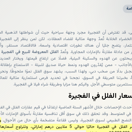
مة
لى، قد تفترض أن الفجيرة مجرد وجهة سياحية حيث أن شواطئها الذهبية الخ
لخضراء الخلابة تُعدّ وجهة مثالية لقضاء العطلات. لكن لمن ينظر إلى الفجير
ثمار، يتضح جليًا أن هناك تطورات اقتصادية واسعة، فالاقتصاد مستقر، وأ
 من عادلة مقارنةً بالإمارات المجاورة. وتُعدّ
الفلل المعروضة للبيع في الفجيرة
يبحثون عن الهدوء والسكينة البيئية، فضلًا عن ارتفاع قيمتها. ويختار العدي
 والأجانب - ممن يُقدّرون الهدوء ونمط حياة صديق للبيئة - الاستمتاع بإطلالة
لجبل بدلًا من صخب دبي، ولهذا السبب، يشهد سوق الفلل نموًا ملحوظًا. ونح
Dxboffplan، بخبرتنا العريقة في السوق، نجحنا في تحديد فرص استثمارية مثالية للعائ
تثمرين متوسطي الأجل. واليكم هنا مزايا وطريقة شراء فيلا في الفجيرة.
سعار الفلل في الفجيرة
دث الإحصاءات خلال الأشهر الستة الماضية ارتفاعًا في قيم عقارات الفلل في الف
بة 58% في المتوسط. وقد تحقق ذلك في سوق أقل تنافسية مقارنةً بأسواق الإمارات الأ
لنضج الطبيعي لسوق الفجيرة، وليس فقاعةً متضخمة بأي حال من الأحوال
.
و
متوسط سعر الفلل في الفجيرة حاليًا حوالي 5 ملايين درهم إماراتي، وتتراوح أسع