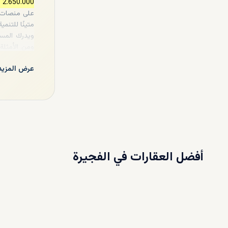
2.650.000 و10.000.000 درهم إماراتي
على منصات ا
متينًا للتنمي
ويدرك المست
ومن الأمثلة
عرض المزيد
في ظل أنماط
ازدحام السو
أفضل العقارات في
الفجيرة