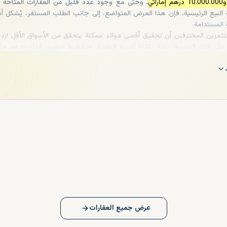
.
وحتى مع وجود عدد قليل من العقارات المتاحة حا
لبيع الرئيسية، فإن هذا العرض المتواضع، إلى جانب الطلب المستقر، يُشكل أس
ة المستدامة.
ثمرين المحترفين أن تحقيق أقصى عوائد ممكنة يتحقق من الأسواق الأقل ازدحا
 على ذلك الفجيرة: بوابة ناشئة للبنية التحتية، وتخطيط حضري مُدار، ودعم ح
للمشاريع الخا
 العرض والطلب الحالية، من المتوقع أن ينمو متوسط سعر الفلل المعروضة للبي
الفجيرة بنسبة 15-20% أخرى خلال الأشهر الاثني عشر المقبلة. وهذه فرصة مثالية للدخو
ق.
عرض جميع العقارات