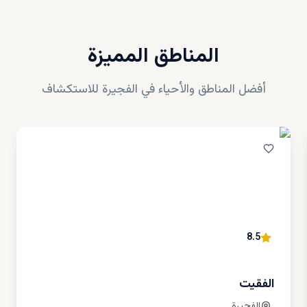
لمعيشة في الفجيرة
المناطق المميزة
تي تُعتقد خطأً عن الفجيرة بسبب بعدها الجغرافي عن دبي وأبوظبي، أنها تُشعر سك
. وفي الواقع، تتمتع الفجيرة بمطار دولي وميناء دولي وشبكة طرق ممتازة تر
بي. ولكن في الحقيقة، يكمن سحرها في طابعها الفريد أكثر منه في بنيتها الت
أفضل المناطق والأحياء في
الفجيرة
للاستكشاف
 سوف تملأ أصوات المحيط الهادئ وأمواج الجبال عينيك، بدلاً من همهمة السي
واصلة.
ن فيها بدء يومهم بنزهة على طول خليج عُمان أو المسارات الجبلية. ويس
هاب إلى مدارسهم بأمان بعيدًا عن إزدحام المدن الكبرى. والمنطقة مثالية لت
استرخاء، والاستثمار بحكمة في المستقبل.
مواقع لشراء الفلل في الفجيرة
ا الفلل المعروضة للبيع في الفجيرة تنوع مواقعها وخيارات نمط الحياة فيها وس
8.5
. فعلى عكس الإمارات الأخرى التي تُركز على الأبراج الشاهقة، تُوفر الفجيرة خي
طول الشاطئ، والمناطق الجبلية، ووسط المدينة، والضواحي، تناسب جميع أ
ميز كل منطقة بمزايا فريدة تناسب مختلف الميزانيات وأنماط الحياة وأهداف الاستث
الفقيت
لاثة من أفضل المواقع التي تستحق الاستكشاف:
: من أبرز مجمعات الفلل الفاخرة بفضل قربها من الشاطئ وتخطيطها الح
الفجيرة