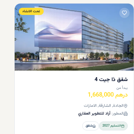
تحت الانشاء
شقق ذا جيت 4
يبدأ من
درهم 1,668,000
الجادة, الشارقة, الامارات
المطور:
أراد للتطوير العقاري
التسليم
2027
شقق