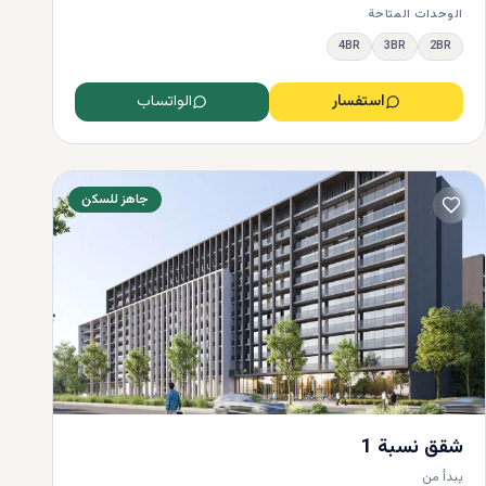
الوحدات المتاحة
4BR
3BR
2BR
استفسار
الواتساب
جاهز للسكن
شقق نسبة 1
هناك
يبدأ من