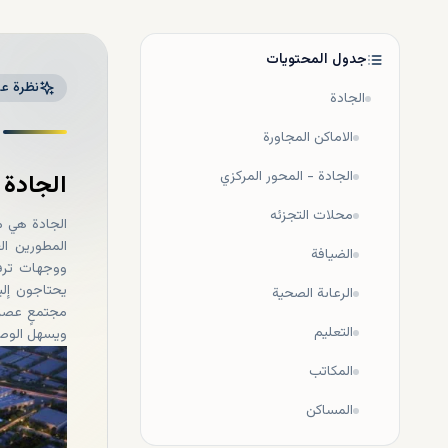
جدول المحتويات
نظرة عا
الجادة
الاماكن المجاورة
الجادة - المحور المركزي
الجادة
محلات التجزئه
الجادة هي م
المطورين ال
الضيافة
ووجهات ترفي
يحتاجون إلي
الرعاىة الصحية
التعليم
ويسهل الوصول
المكاتب
المساكن