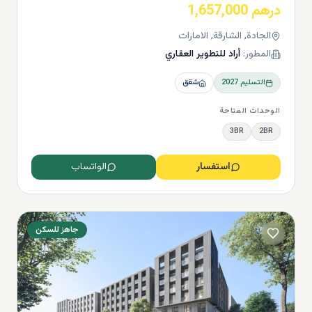
خيارات للمقيمين والزوار المنتشرين في جميع أنحاء المشروع.
درهم 1,657,000
الجادة, الشارقة, الامارات
عة فنادق في المدينة تتراوح من خمس نجوم إلى متوسطة المدى ، فقد عقدنا ش
المطور:
أراد للتطوير العقاري
عمار للضيافة لتقديم ثلاث علامات تجارية فندقية عالمية المستوى -
التسليم
2027
شقق
الوحدات المتاحة
3BR
2BR
استفسار
الواتساب
جاهز للسكن
لصحية