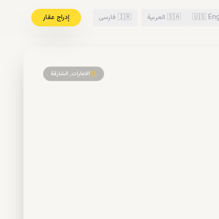
Eng
🇺🇸
🇸🇦
العربية
🇮🇷
فارسی
إدراج عقار
الامارات, الشارقة