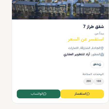
شقق طراز 7
يبدأ من
استفسر عن السعر
الجادة, الشارقة, الامارات
المطور:
أراد للتطوير العقاري
شقق
الوحدات المتاحة
2BR
1BR
استفسار
الواتساب