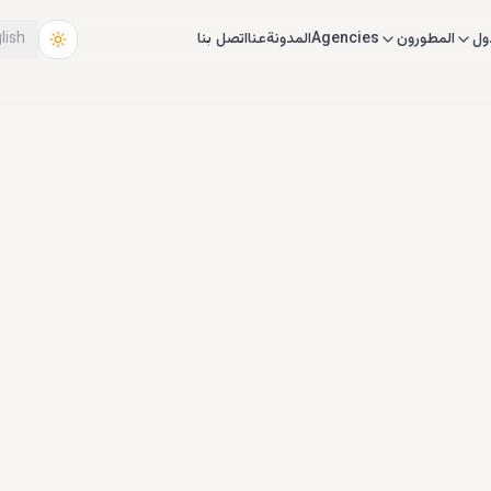
ول
المطورون
Agencies
المدونة
عنا
اتصل بنا
lish