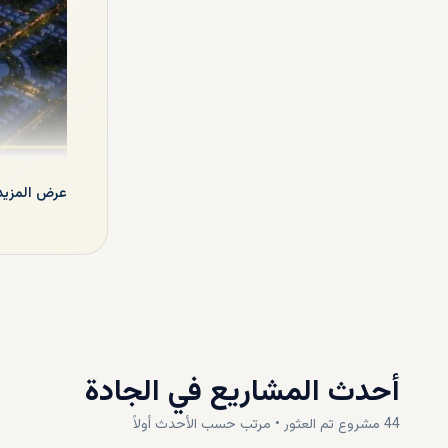
تستلهم الخط
عرض المزيد
وهذه اللمس
بمجموعة من
المطور مسا
جميع الأشيا
أطفالهم وتغي
هذه الامتيا
ووسائل الراح
أحدث المشاريع في
الجادة
44
مشروع
تم العثور • مرتب حسب
الأحدث أولاً