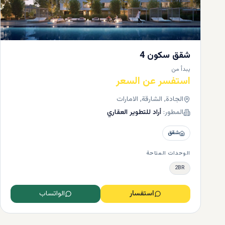
شقق سكون 4
يبدأ من
استفسر عن السعر
الجادة, الشارقة, الامارات
المطور:
أراد للتطوير العقاري
شقق
الوحدات المتاحة
المكاتب
2BR
المساكن
استفسار
الواتساب