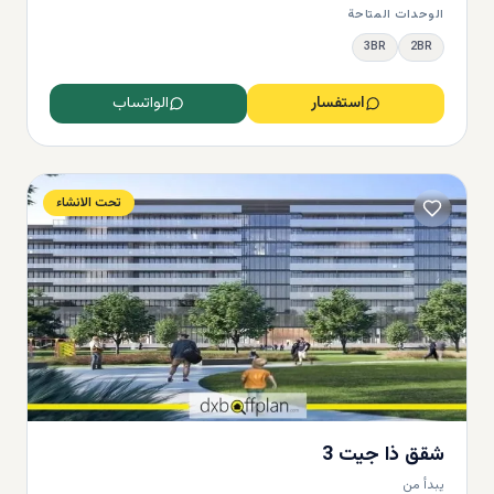
الوحدات المتاحة
3BR
2BR
المحور المركزي
استفسار
الواتساب
تحت الانشاء
تجزئه
شقق ذا جيت 3
تنزه - مجموعة من المطاعم المستقلة الراقية إلى أفضل العلامات التجارية، و
يبدأ من