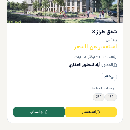
شقق طراز 8
يبدأ من
استفسر عن السعر
الجادة, الشارقة, الامارات
المطور:
أراد للتطوير العقاري
شقق
الوحدات المتاحة
2BR
1BR
استفسار
الواتساب