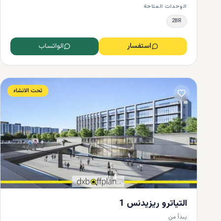
الوحدات المتاحة
2BR
الجادة - 
استفسار
الواتساب
تحت الانشاء
محلات ال
التياترو ريزيدنس 1
الراحة والم
يبدأ من