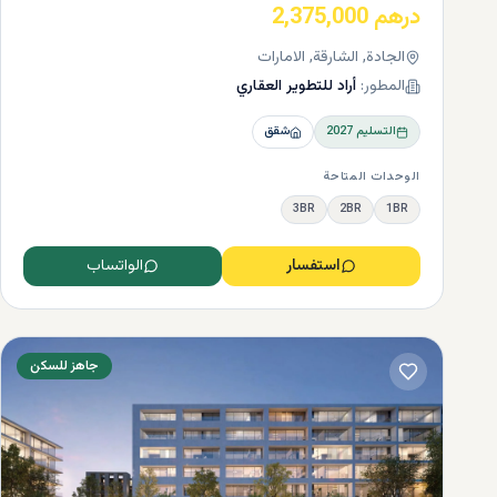
العديد من ال
درهم 2,375,000
الضيافة
الجادة, الشارقة, الامارات
مع وجود أرب
المطور:
أراد للتطوير العقاري
مع مجموعة إ
التسليم
2027
شقق
الوحدات المتاحة
3BR
2BR
1BR
استفسار
الواتساب
جاهز للسكن
الرعاىة ا
التعليم