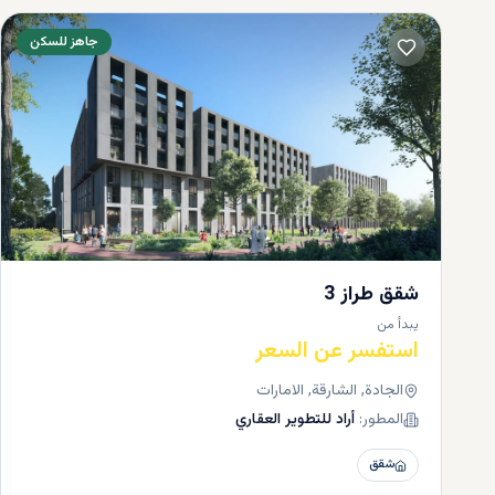
جاهز للسكن
الاماكن ا
شقق طراز 3
يبدأ من
استفسر عن السعر
الجادة, الشارقة, الامارات
المطور:
أراد للتطوير العقاري
شقق