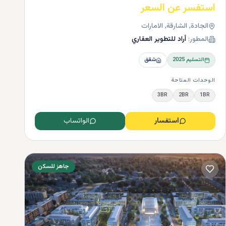
استفسر عن السعر
الجادة, الشارقة, الامارات
راكة
المطور:
أراد للتطوير العقاري
التسليم
2025
شقق
الوحدات المتاحة
3BR
2BR
1BR
استفسار
الواتساب
جاهز للسكن