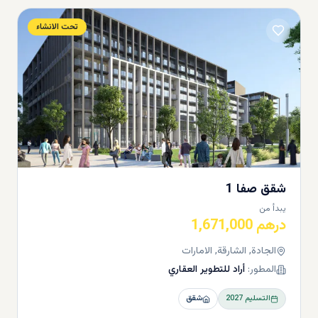
تحت الانشاء
لمجاورة
شقق صفا 1
يبدأ من
درهم 1,671,000
الجادة, الشارقة, الامارات
المطور:
أراد للتطوير العقاري
التسليم
2027
شقق