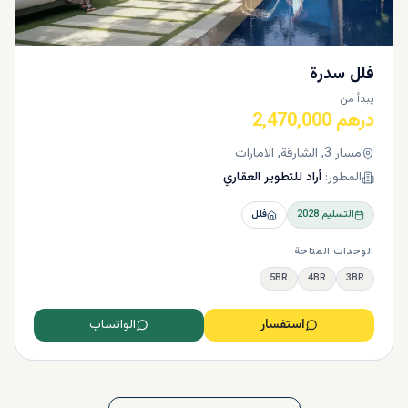
فلل سدرة
يبدأ من
درهم 2,470,000
مسار 3, الشارقة, الامارات
المطور:
أراد للتطوير العقاري
التسليم
2028
فلل
الوحدات المتاحة
5BR
4BR
3BR
استفسار
الواتساب