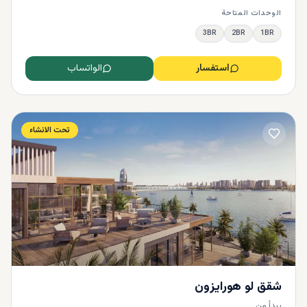
الوحدات المتاحة
3BR
2BR
1BR
استفسار
الواتساب
تحت الانشاء
شقق لو هورايزون
يبدأ من