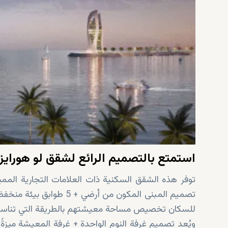
استمتع بالتصميم الرائع لشقق لو هورايز
توفر هذه الشقق السكنية ذات العلامات التجارية الممي
تصميم المبنى المكون من أ
للسكان تخصيص مساحة معيشتهم بالطريقة التي تناسب
ويُعد تصميم غرفة النوم الواحدة + غرفة المعيشة ميزةً با