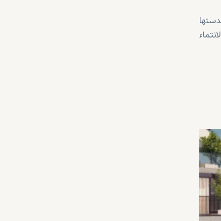
دستها
نتماء