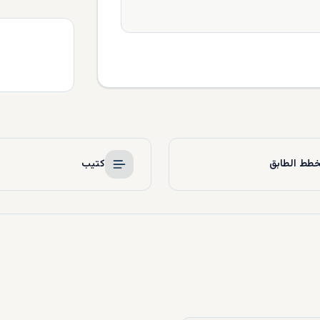
طط الطابق
كتيب