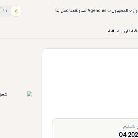
ول
المطورون
Agencies
المدونة
عنا
اتصل بنا
lish
قطيفان الشمالية
التسليم
Q4 20