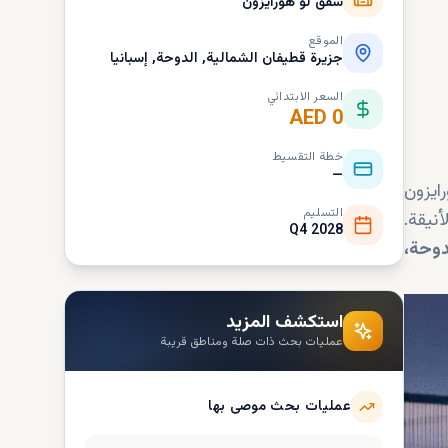
شقق لو هورايزون
الموقع
جزيرة قطيفان الشمالية, الدوحة, إسبانيا
السعر الابتدائي
AED 0
خطة التقسيط
—
ايزون
التسليم
أنيقة.
Q4 2028
دوحة،
استكشف المزيد
عمليات بحث ذات صلة ومناطق قريبة
عمليات بحث موصى بها