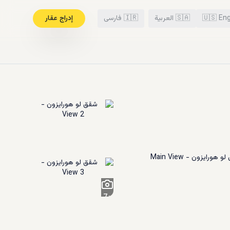
Eng
🇺🇸
🇸🇦
العربية
🇮🇷
فارسی
إدراج عقار
7
+