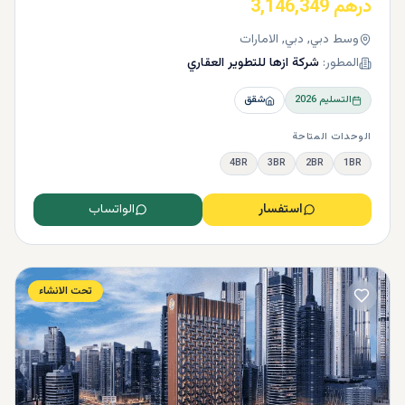
درهم 3,146,349
وسط دبي, دبي, الامارات
المطور:
شركة ازها للتطوير العقاري
التسليم
2026
شقق
الوحدات المتاحة
4BR
3BR
2BR
1BR
استفسار
الواتساب
تحت الانشاء