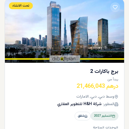
تحت الانشاء
برج باكارات 2
يبدأ من
درهم 21,466,043
وسط دبي, دبي, الامارات
المطور:
شركة H&H للتطوير العقاري
التسليم
2027
شقق
الوحدات المتاحة