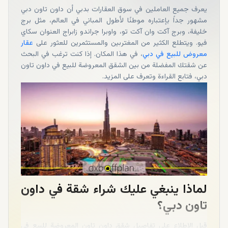
يعرف جميع العاملين في سوق العقارات بدبي أن داون تاون دبي
مشهور جداً بإعتباره موطنًا لأطول المباني في العالم، مثل برج
خليفة، وبرج آكت وان آكت تو، واوبرا جراندو زابراج العنوان سكاي
فيو. ويتطلع الكثير من المغتربين والمستثمرين للعثور على
عقار
معروض للبيع في دبي
، في هذا المكان. إذا كنت ترغب في البحث
عن شقتك المفضلة من بين الشقق المعروضة للبيع في داون تاون
دبي، فتابع القراءة وتعرف على المزيد.
لماذا ينبغي عليك شراء شقة في داون
تاون دبي؟
قبل الاطلاع على تفاصيل شقق داون تاون المعروضة للبيع في