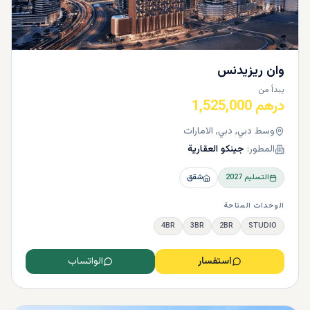
وان ريزيدنس
يبدأ من
درهم 1,525,000
وسط دبي, دبي, الامارات
المطور:
جينكو العقارية
التسليم
2027
شقق
الوحدات المتاحة
4BR
3BR
2BR
STUDIO
استفسار
الواتساب