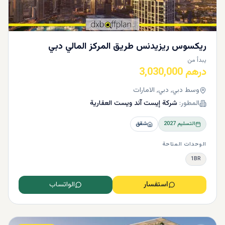
ريكسوس ريزيدنس طريق المركز المالي دبي
يبدأ من
درهم 3,030,000
وسط دبي, دبي, الامارات
المطور:
شركة إيست آند ويست العقارية
التسليم
2027
شقق
الوحدات المتاحة
1BR
استفسار
الواتساب