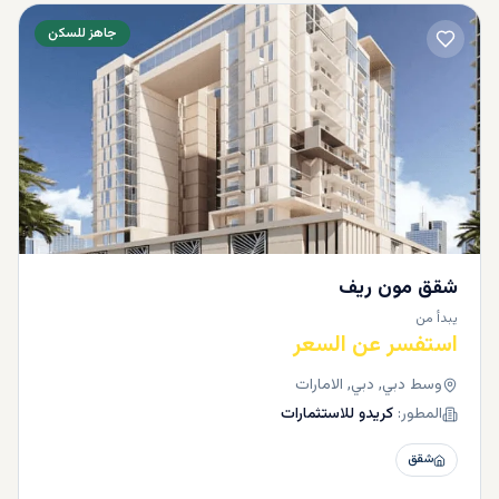
جاهز للسكن
شقق مون ريف
يبدأ من
استفسر عن السعر
وسط دبي, دبي, الامارات
المطور:
كريدو للاستثمارات
شقق