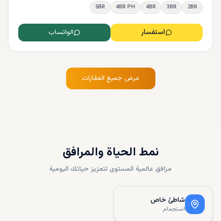
5BR
4BR PH
4BR
3BR
2BR
استفسار
الواتساب
عرض جميع العقارات
نمط الحياة والمرافق
مرافق عالمية المستوى لتعزيز حياتك اليومية
شاطئ خاص
استجمام