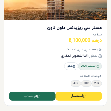
مستر سي ريزيدنس داون تاون
يبدأ من
درهم 8,100,000
وسط دبي, دبي, الامارات
المطور:
ألتا للتطوير العقاري
التسليم
2026
شقق
الوحدات المتاحة
4BR
3BR
2BR
استفسار
الواتساب