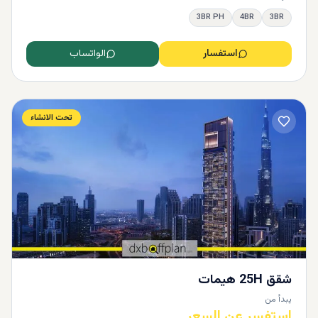
3BR PH
4BR
3BR
استفسار
الواتساب
تحت الانشاء
شقق 25H هيمات
يبدأ من
استفسر عن السعر