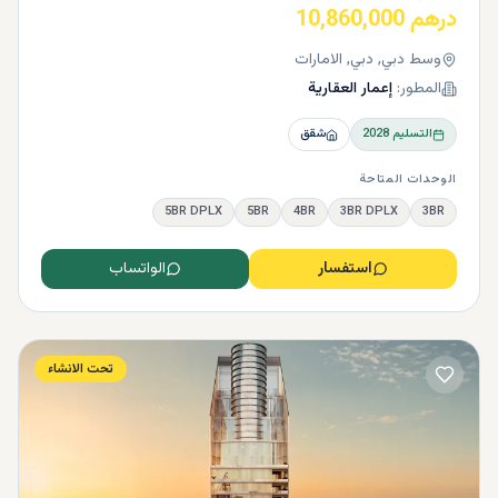
درهم 10,860,000
وسط دبي, دبي, الامارات
المطور:
إعمار العقارية
التسليم
2028
شقق
الوحدات المتاحة
5BR DPLX
5BR
4BR
3BR DPLX
3BR
استفسار
الواتساب
تحت الانشاء