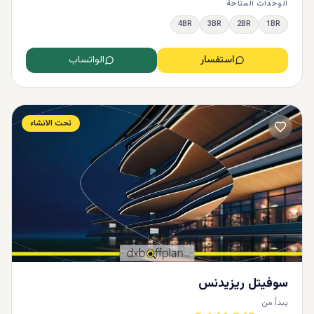
الوحدات المتاحة
4BR
3BR
2BR
1BR
استفسار
الواتساب
تحت الانشاء
سوفيتل ريزيدنس
يبدأ من