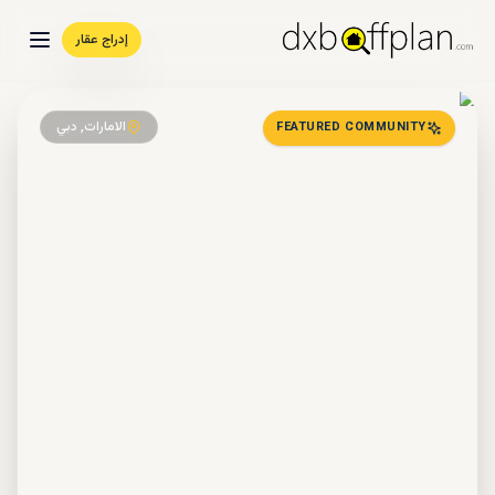
إدراج عقار
الامارات, دبي
FEATURED COMMUNITY