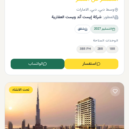
وسط دبي, دبي, الامارات
المطور:
شركة إيست آند ويست العقارية
التسليم
2027
شقق
الوحدات المتاحة
3BR PH
2BR
1BR
استفسار
الواتساب
تحت الانشاء