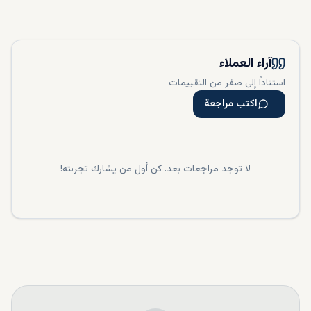
في عملية شراء العقار الذي ترغب به.
تتميز الدوحة بمجتمعها الشامل، بدءًا من بيئة العمل الاحترافية في
الخليج الغربي، ونمط الحياة العصري في لوسيل، وفخامة الساحل
في اللؤلؤة. وتساهم التصاميم المستدامة للمشاريع التي تحت
آراء العملاء
الإنشاء في فوكس هيلز في تحقيق الأهداف البيئية لقطر، مع عائد
استناداً إلى صفر من التقييمات
استثماري جيد.
اكتب مراجعة
لا توجد مراجعات بعد. كن أول من يشارك تجربته!