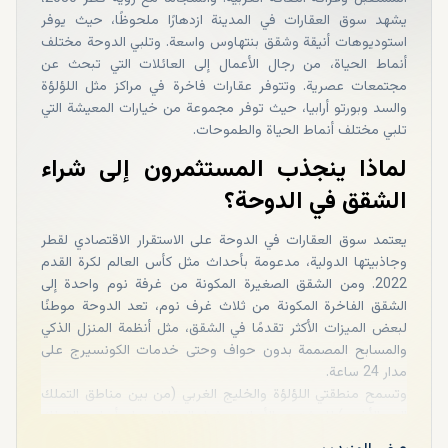
يشهد سوق العقارات في المدينة ازدهارًا ملحوظًا، حيث يوفر
استوديوهات أنيقة وشقق بنتهاوس واسعة. وتلبي الدوحة مختلف
أنماط الحياة، من رجال الأعمال إلى العائلات التي تبحث عن
مجتمعات عصرية. وتتوفر عقارات فاخرة في مراكز مثل اللؤلؤة
والسد وبورتو أرابيا، حيث توفر مجموعة من خيارات المعيشة التي
تلبي مختلف أنماط الحياة والطموحات.
لماذا ينجذب المستثمرون إلى شراء
الشقق في الدوحة؟
يعتمد سوق العقارات في الدوحة على الاستقرار الاقتصادي لقطر
وجاذبيتها الدولية، مدعومة بأحداث مثل كأس العالم لكرة القدم
2022. ومن الشقق الصغيرة المكونة من غرفة نوم واحدة إلى
الشقق الفاخرة المكونة من ثلاث غرف نوم، تعد الدوحة موطنًا
لبعض الميزات الأكثر تقدمًا في الشقق، مثل أنظمة المنزل الذكي
والمسابح المصممة بدون حواف وحتى خدمات الكونسيرج على
مدار 24 ساعة.
وتسمح منطقتي اللؤلؤة والخليج الغربي (من بين مناطق التملك
الحر الأخرى) للمشترين الأجانب بشراء العقارات على أساس التملك
الحر، كما تتيح الاستثمارات التي تصل إلى 3.65 مليون ريال قطري