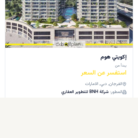
إكويتي هوم
يبدأ من
استفسر عن السعر
الفرجان, دبي, الامارات
المطور:
شركة BNH للتطوير العقاري
التسليم
2025
شقق
الوحدات المتاحة
3BR
2BR+MAID