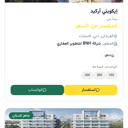
إيكويتي أركيد
يبدأ من
استفسر عن السعر
الفرجان, دبي, الامارات
المطور:
شركة BNH للتطوير العقاري
شقق
الوحدات المتاحة
3BR
2BR
1BR
استفسار
الواتساب
جاهز للسكن