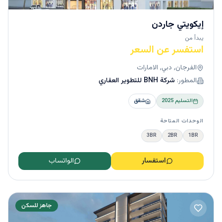
إيكويتي جاردن
يبدأ من
استفسر عن السعر
الفرجان, دبي, الامارات
المطور:
شركة BNH للتطوير العقاري
التسليم
2025
شقق
الوحدات المتاحة
3BR
2BR
1BR
استفسار
الواتساب
جاهز للسكن