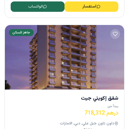
استفسار
الواتساب
جاهز للسكن
شقق إكويتي جيت
يبدأ من
درهم 718,312
داون تاون جبل علي, دبي, الامارات