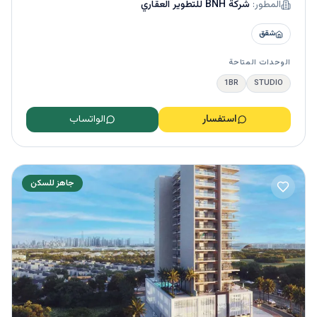
المطور:
شركة BNH للتطوير العقاري
شقق
الوحدات المتاحة
1BR
STUDIO
استفسار
الواتساب
جاهز للسكن