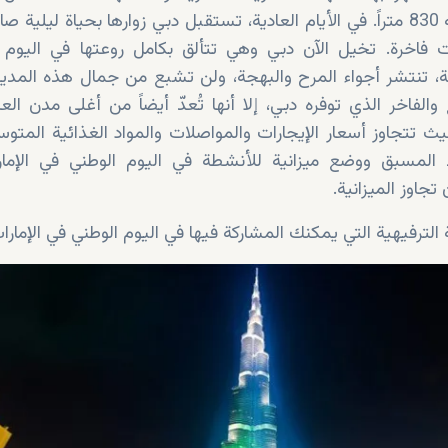
الشاهق الذي يبلغ ارتفاعه 830 متراً. في الأيام العادية، تستقبل دبي زوارها بحياة ليل
اخرة. تخيل الآن دبي وهي تتألق بكامل روعتها في اليوم 
بة، تنتشر أجواء المرح والبهجة، ولن تشبع من جمال هذه المدين
الفاخر الذي توفره دبي، إلا أنها تُعدّ أيضاً من أغلى مدن العا
ث تتجاوز أسعار الإيجارات والمواصلات والمواد الغذائية المتوس
 المسبق ووضع ميزانية للأنشطة في اليوم الوطني في الإما
تجاوز الميزانية.
ترفيهية التي يمكنك المشاركة فيها في اليوم الوطني في الإمارا