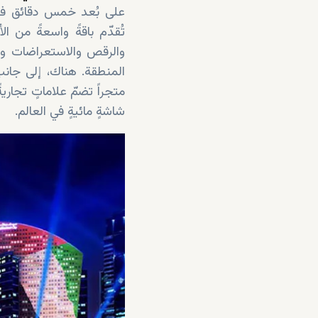
على بُعد خمس دقائق فقط
تُقدّم باقةً واسعةً من ا
والرقص والاستعراضات وال
متجراً تضمّ علاماتٍ تجار
شاشةٍ مائيةٍ في العالم.