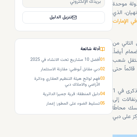
ولة موحدة
هيان، الذي
تنزيل الدليل
ي الإمارات
 تنضم إلى الاتحاد في الأول من ديسمبر عام ١٩٧١. وفي الثاني من
أدلة شائعة
مام أيضاً.
١٩. ومنذ ذلك الحين، يحتفل شعب
01
أفضل 10 مشاريع تحت الانشاء في 2025
 قائماً حتى
02
دبي مقابل أبوظبي: مقارنة الاستثمار
03
فهم لوائح هيئة التنظيم العقاري ودائرة
الأراضي والاملاك دبي
يصادف اليوم الوطني في الإمارات يومي 2 و3 ديسمبر من كل عام. وبالإضافة إلى يوم الذكرى في 1
04
دليل المنطقة: قرية جميرا الدائرية
فالات إلى
05
تسليط الضوء على المطور: إعمار
سك محاطًا
كز على دبي