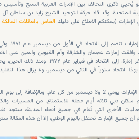
و يُحيي ذكرى التحالف بين الإمارات العربية السبع وتأسيس د
ربية المتحدة. وقد قاد حركة التوحيد الشيخ زايد بن سلطان آل ن
الإمارات (يمكنكم الاطلاع على دليلنا
الخاص بالعائلات المالكة ف
كانت أبوظبي ودبي أول إمارات
وافقت إمارات عجمان والشارقة وأم القيوين والعين على الانض
وانضمت رأس الخيمة، آخر إمارة، إلى الاتحاد في فبراير عام ٧٢
بهذا الاتحاد سنوياً في الثاني من ديسمبر، ولا يزال هذا التقليد
 سكان دبي ثلاثة أيام عطلة للاستمتاع. من المسيرات والكرن
عاليات الأخرى التي تُقام في جميع أنحاء المدينة، ستجد نف
م أن جميع الإمارات تحتفل باليوم الوطني، إلا أن هذه المقالة ستر