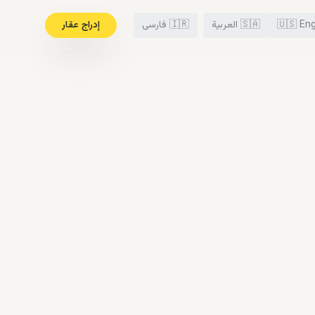
Eng
🇺🇸
🇸🇦
العربية
🇮🇷
فارسی
إدراج عقار