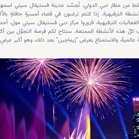
 من مطار دبي الدولي، تُجسّد مدينة فستيفال سيتي اسمها ب
لأنشطة الترفيهية. إذا كنتم ترغبون في قضاء أمسيةٍ حافلةٍ بالألع
فعاليات الترفيهية، فزوروا مركز دبي فستيفال سيتي مول، أحد 
يةً عالميةً، والاستمتاع بعرض "إيماجين" بعد ذلك، وهو أكبر عرضٍ 