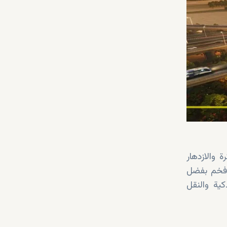
 والازدهار
فخم بفضل
كية والنقل