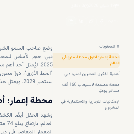
19 فبراير 2026
3
دقائق
مشاركة
:
المحتويات
وضع صاحب السمو الشيخ 
دبي، حجر الأساس للمحط
محطة إعمار: أطول محطة مترو في
العالم
2025، ليُمثل أحد أه
أهمية الذكرى العشرين لمترو دبي
سبتمبر 2029. ويمثل هذا المشروع تقدمًا ملحوظًا في تعزيز
محطة مصممة لاستيعاب 160 ألف
مسافر يوميًا
محطة إعمار: أط
الإمكانيات التجارية والاستثمارية في
المشروع
وشهد الحفل أيضًا الكش
العا