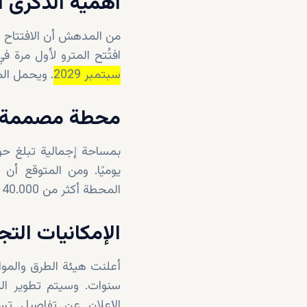
أهمية الذكرى ا
من المدهش أن الافتتاح 
افتُتح المترو لأول مرة في 9 سبتمبر 2009 الساعة 9:09:09 مسا
سبتمبر 2029
. ويحمل الم
محطة مصممة لاستيعاب 160
المحطة أكثر من 40.000 شخص من سكان منطقة خور دبي.
الإمكانيات التج
أعلنت هيئة الطرق والم
سنوات. وسيتم تطوير الم
الإعلان عن تفاصيل تس