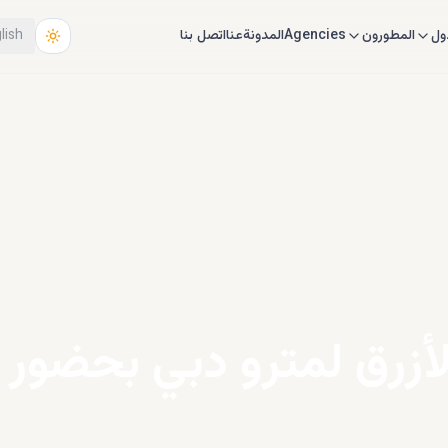
ول
المطورون
Agencies
المدونة
عنا
اتصل بنا
lish
الأزرق لمترو دبي بحضو