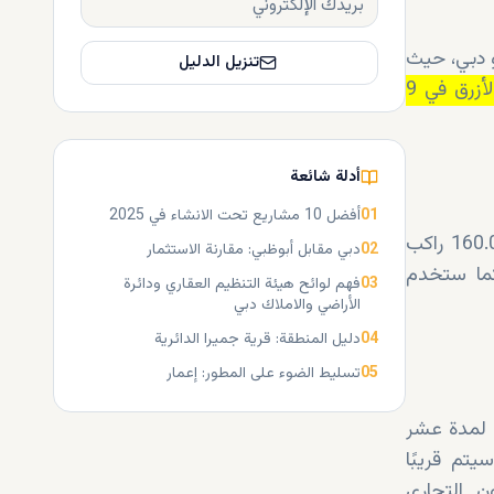
و دبي، حيث
تنزيل الدليل
سيتم افتتاح الخط الأزرق في 9
أدلة شائعة
01
أفضل 10 مشاريع تحت الانشاء في 2025
بمساحة إجمالية تبلغ حوالي 11.000 متر مربع، تستوعب محطة إعمار ما يصل إلى 160.000 راكب
02
دبي مقابل أبوظبي: مقارنة الاستثمار
ع أن يستخدمها أكثر من 70.000 راكب يوميًا بحلول عام 2040. كما ستخدم
03
فهم لوائح هيئة التنظيم العقاري ودائرة
الأراضي والاملاك دبي
04
دليل المنطقة: قرية جميرا الدائرية
05
تسليط الضوء على المطور: إعمار
 لمدة عشر
يتم قريبًا
ن التجاري