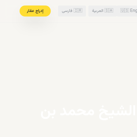
Eng
🇺🇸
🇸🇦
العربية
🇮🇷
فارسی
إدراج عقار
ر الشيخ محمد بن