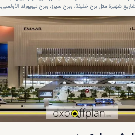
ريع شهيرة مثل برج خليفة، وبرج سيرز، وبرج نيويورك الأولمبي.