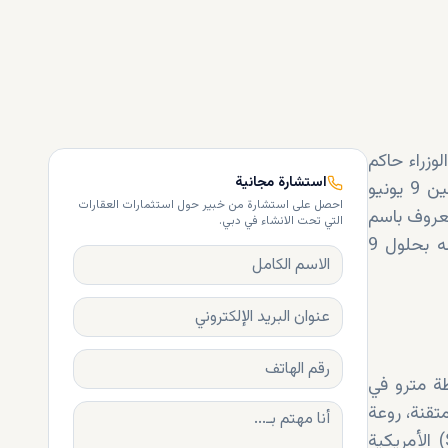
زراء حاكم
استشارة مجانية
في حفل رسمي يوم الاثنين 9 يونيو
احصل على استشارة من خبير حول استثمارات العقارات
لمعروف باسم
التي تحت الانشاء في دبي.
"الخط الأزرق"، دورٌ محوري في ربط مختلف مناطق المدينة، ومن المتوقع أن يبدأ تشغيله بحلول 9
ة مترو في
ف متقنة، روعة
المعمار المعاصر في دبي. وقد صممت المحطة شركة سكيدمور، أوينغز وميريل (SOM) الأمريكية