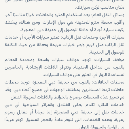
مداخل الحديقة. ابحث عن اللافتات ومساعدة الموظفين للعثور على
مكان مناسب لركن سيارتك.
وسائل النقل العام: يعد استخدام المترو والحافلات خيارًا مناسبًا آخر.
وأقرب محطة مترو للحديقة هي مول الإمارات. ومن هناك، يمكنك
ركوب سيارة أجرة أو حافلة للوصول إلى حديقة دبي المعجزة.
سيارات الأجرة وخدمات نقل الركاب: تعتبر سيارات الأجرة أو خدمات
نقل الركاب مثل كريم واوبر خيارات مريحة وفعالة من حيث التكلفة
للوصول إلى الحديقة.
مواقف السيارات: توجد مواقف سيارات واسعة ومحددة المعالم
بالقرب من مداخل الحديقة. وتتوفر اللافتات الإرشادية والحاضرين
لمساعدة الزوار في العثور على مواقف السيارات.
محطات الحافلات: بالقرب من حديقة دبي المعجزة، توجد محطات
حافلات تربط المسافرين بمختلف الوجهات في جميع أنحاء دبي. وقد
تم تمييز هذه المحطات بوضوح بالخرائط واللافتات لسهولة التنقل.
خدمات النقل: تقدم بعض الفنادق والمراكز السياحية في دبي
خدمات نقل إلى حديقة دبي المعجزة، إما مجاناً أو مقابل رسوم
رمزية. وهذه الخدمات، التي تتوفر عادةً بالحجز المسبق، توفر مزيدًا
من الراحة والسهولة للزوار.