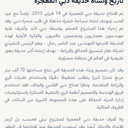
تاريخ ونشأة حديقة دبي المعجزة
تم افتتاح حديقة دبي المعجزة في 14 فبراير 2013، تزامناً مع عيد
الحب، وبهدف انشاء مساحة خضراء مذهلة في قلب صحراء دبي. وقد
تم إحياء هذا المشروع الضخم بواسطة دبي لاند وأشرف عليه
مهندسون معماريون ومصممون عالميون. والفكرة الأولية لهذه
الحديقة اقترحها المهندس عبد الناصر رحال - وهو الرئيس التنفيذي
لشركة عقار لتنسيق الحدائق والزراعة - بهدف إنشاء أكبر حديقة زهور
طبيعية في العالم في منطقة صحراوية.
وقد كان تصميم وبناء هذه الحديقة التي تبلغ مساحتها 72 ألف متر
مربع تحديًا كبيرًا يتطلب تخطيطًا دقيقًا واستخدام تقنيات الري
والزراعة المتقدمة. ونظرًا لمناخ دبي القاسي والجاف، فقد استخدم
فريق الهندسة والتصميم أنظمة الري بالتنقيط المبتكرة واستراتيجيات
إدارة المياه للحفاظ على هذه المجموعة الكبيرة من النباتات في
الظروف المثالية.
ولا تُعرف حديقة دبي المعجزة كمشروع بيئي فحسب، بل كرمز
للإبداع والابتكار أيضًا. وقد استمرت الحديقة منذ افتتاحها في التطور