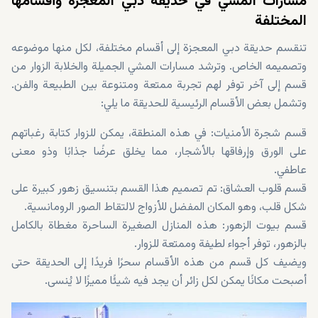
مسارات المشي في حديقة دبي المعجزة وأقسامها
المختلفة
تنقسم حديقة دبي المعجزة إلى أقسام مختلفة، لكل منها موضوعه
وتصميمه الخاص. وترشد مسارات المشي الجميلة والخلابة الزوار من
قسم إلى آخر توفر لهم تجربة ممتعة ومتنوعة بين الطبيعة والفن.
وتشمل بعض الأقسام الرئيسية للحديقة ما يلي:
قسم شجرة الأمنيات: في هذه المنطقة، يمكن للزوار كتابة رغباتهم
على الورق وإرفاقها بالأشجار، مما يخلق عرضًا جذابًا وذو معنى
عاطفي.
قسم قلوب العشاق: تم تصميم هذا القسم بتنسيق زهور كبيرة على
شكل قلب، وهو المكان المفضل للأزواج لالتقاط الصور الرومانسية.
قسم بيوت الزهور: هذه المنازل الصغيرة الساحرة مغطاة بالكامل
بالزهور، توفر أجواء لطيفة وممتعة للزوار.
ويضيف كل قسم من هذه الأقسام سحرًا فريدًا إلى الحديقة حتى
أصبحت مكانًا يمكن لكل زائر أن يجد فيه شيئًا مميزًا لا يُنسى.