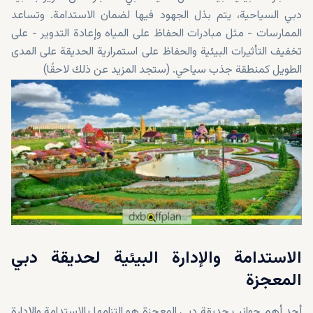
دبي السياحية، يتم بذل الجهود فيها لضمان الاستدامة. وتساعد
الممارسات - مثل مبادرات الحفاظ على المياه وإعادة التدوير - على
تخفيف التأثيرات البيئية والحفاظ على استمرارية الحديقة على المدى
الطويل كمنطقة جذب سياحي. (ستجد المزيد عن ذلك لاحقًا)
الاستدامة والإدارة البيئية لحديقة دبي
المعجزة
أحد أهم جوانب حديقة دبي المعجزة هو التزامها بالاستدامة والإدارة