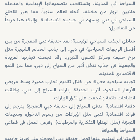
السياحة في المدينة. وتستقطب بتصميماتها الإبداعية والمذهلة
ملايين الزوار من مختلف أنحاء العالم سنوياً، مما يعزز القطاع
السياحي في دبي ويسهم في حيويته الاقتصادية. وإليك هنا مزيداً
من التفاصيل:
مناطق الجذب السياحي الرئيسية: تعد حديقة دبي المعجزة من بين
أفضل الوجهات السياحية في دبي، إلى جانب المعالم الشهيرة مثل
برج خليفة ومراكز التسوق الكبرى. وقد نجحت تجاربها الفريدة
والجميلة في جذب تدفق أكبر من السياح إلى دبي، مما عزز النمو
الاقتصادي للمدينة.
تجربة سياحية معززة: من خلال تقديم تجارب مميزة وسط عروض
الأزهار الساحرة، أثرت الحديقة زيارات السياح إلى دبي، وخلقت
انطباعات دائمة وشجعت على تكرار الزيارات.
دفعة اقتصادية: تدفق السياح إلى حديقة دبي المعجزة يترجم إلى
فوائد اقتصادية لدبي مثل الإيرادات من رسوم الدخول، ومبيعات
التجزئة (مثل الهدايا التذكارية والمرطبات)، وفرص العمل في قطاعي
السياحة والضيافة.
الاعتبارات البيئية: بينما تعمل حديقة دبي المعجزة على تعزيز جاذبية