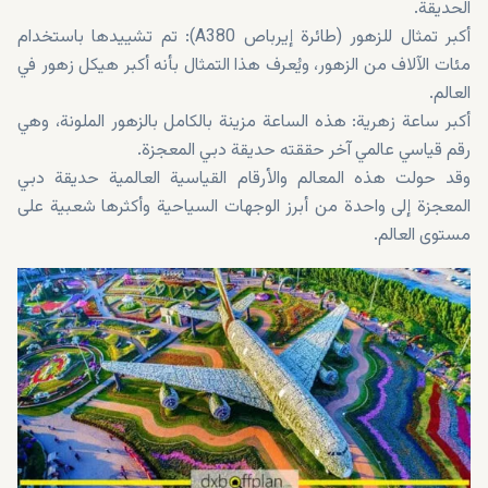
الحديقة.
أكبر تمثال للزهور (طائرة إيرباص A380): تم تشييدها باستخدام
مئات الآلاف من الزهور، ويُعرف هذا التمثال بأنه أكبر هيكل زهور في
العالم.
أكبر ساعة زهرية: هذه الساعة مزينة بالكامل بالزهور الملونة، وهي
رقم قياسي عالمي آخر حققته حديقة دبي المعجزة.
وقد حولت هذه المعالم والأرقام القياسية العالمية حديقة دبي
المعجزة إلى واحدة من أبرز الوجهات السياحية وأكثرها شعبية على
مستوى العالم.