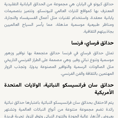
حدائق كيوتو في اليابان هي مجموعة من الحدائق اليابانية التقليدية
المعترف بها كمواقع للتراث العالمي لليونسكو. وتتميز بتصميمات
يابانية معقدة، واستخدام تقنيات مثل أعمال الفسيفساء والنجارة،
ومناظر طبيعية موسمية مذهلة، مما يأسر السياح العالميين
بجاذبيتهم الثقافية.
حدائق فرساي، فرنسا
تمثل حدائق فرساي في فرنسا حدائق متجمعة بها نوافير وزهور
موسمية وتنوع نباتي وفير. وهي مصممة على الطراز الفرنسي التاريخي
مثل الصالونات الرسمية والنوافير المصنوعة يدويًا، وتجذب الزوار
المهتمين بالثقافة والفن الفرنسي.
حدائق سان فرانسيسكو النباتية، الولايات المتحدة
الأمريكية
يتم الاحتفال بحدائق سان فرانسيسكو النباتية باعتبارها حدائق نباتية
رائدة تضم مجموعة متنوعة من أنواع النباتات العالمية وتشتهر
بعروض الأزهار عالية الجودة والتنوع النباتي وتوفر للزوار تجربة فريدة