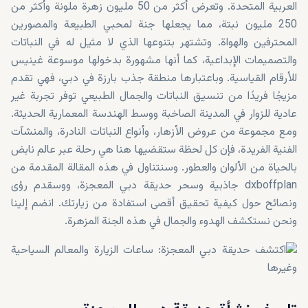
العربية المتحدة. وتعرض أكثر من 50 مليون زهرة ملونة وأكثر من
250 مليون نبتة، مما يجعلها جنة لمحبي الطبيعة والمصورين
المحترفين والهواة. وتشتهر بتنوعها الذي لا مثيل له في النباتات
والتصميمات الإبداعية، كما أنها مشهورة بدخولها موسوعة غينيس
للأرقام القياسية. وباعتبارها منطقة جذب بارزة في دبي، فهي تقدم
مزيجًا فريدًا من تنسيق النباتات والجمال الطبيعي توفر تجربة غير
عادية للزوار في المدينة الصاخبة ووسط الهندسة المعمارية الحديثة.
ومع مجموعة من عروض الأزهار، وأنواع النباتات النادرة، والمنشآت
الفنية الفريدة، فإن كل لحظة ستقضيها هنا هي رحلة عبر عالم نابض
بالحياة من الألوان والعطور. وسنتناول في هذه المقالة المقدمة من
dxboffplan جاذبية وسحر حديقة دبي المعجزة، ووسقدم رؤى
ونصائح حول كيفية تحقيق أقصى استفادة من زيارتك. انضم إلينا
ونحن نستكشف الهدوء والجمال في هذه الجنة المزهرة.