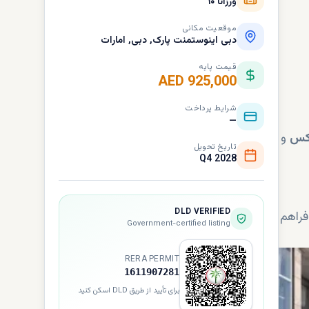
ورزانا ۱۰
موقعیت مکانی
دبی اینوستمنت پارک, دبی, امارات
قیمت پایه
AED 925,000
شرایط پرداخت
—
کس
و
تاریخ تحویل
Q4 2028
DLD VERIFIED
راهم
Government-certified listing
RERA PERMIT
1611907281
برای تأیید از طریق DLD اسکن کنید