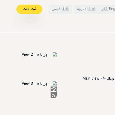
Eng
🇺🇸
🇸🇦
العربية
🇮🇷
فارسی
ثبت ملک
7
+