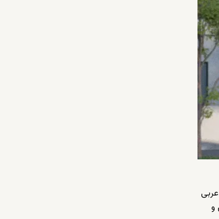
عربی
و