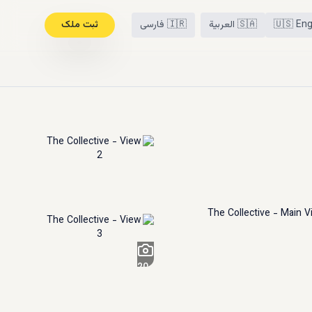
Eng
🇺🇸
🇸🇦
العربية
🇮🇷
فارسی
ثبت ملک
20
+