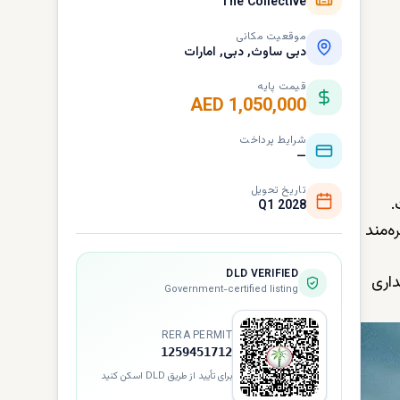
The Collective
موقعیت مکانی
دبی ساوث, دبی, امارات
قیمت پایه
AED 1,050,000
شرایط پرداخت
—
تاریخ تحویل
ت.
Q1 2028
ه اجاره‌ای تخمینی بین ۸.۵ تا ۹.۵ درصد بهره‌مند
DLD VERIFIED
داری
Government-certified listing
RERA PERMIT
1259451712
برای تأیید از طریق DLD اسکن کنید