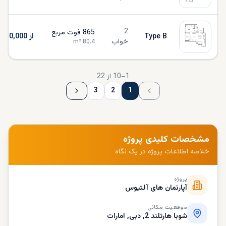
2
865
فوت مربع
Type B
از AED 2,010,000
خواب
m²
80.4
1
–
10
از
22
3
2
1
مشخصات کلیدی پروژه
خلاصه اطلاعات پروژه در یک نگاه
پروژه
آپارتمان های آلتیوس
موقعیت مکانی
شوبا هارتلند 2, دبی, امارات