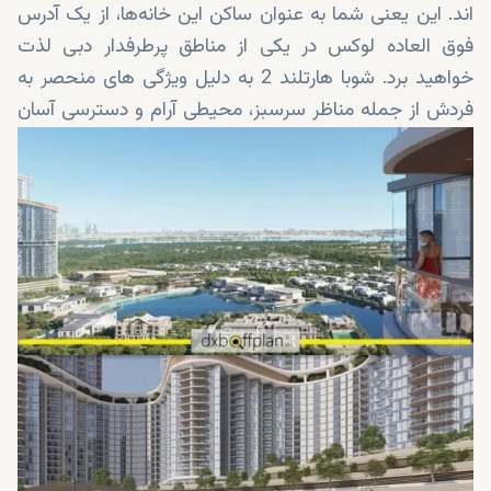
اند. این یعنی شما به عنوان ساکن این خانه‌ها، از یک آدرس
فوق العاده لوکس در یکی از مناطق پرطرفدار دبی لذت
خواهید برد. شوبا هارتلند 2 به دلیل ویژگی های منحصر به
فردش از جمله مناظر سرسبز، محیطی آرام و دسترسی آسان
به مناطق کلیدی و جاذبه های دبی، مورد توجه است. املاک
موجود در شوبا هارتلند 2 فقط 15 دقیقه با مرکز شهر دبی
فاصله دارند.