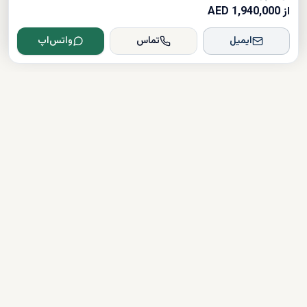
از 1,940,000 AED
ایمیل
تماس
واتس‌اپ
Dxboffplan
پیشرفته‌ترین پلتفرم ملکی مبتنی بر هوش مصنوعی در جهان؛ پلی میان
سرمایه‌گذاران جهانی و املاک لوکس دبی.
تأیید شده
دارای مجوز
همراهی کامل در مسیر سرمایه‌گذاری