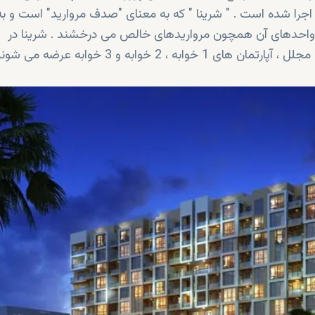
 اجرا شده است . " شرینا " که به معنای "صدف مروارید" است و به
واحدهای آن همچون مرواریدهای خالص می درخشند . شرینا در
مجموع 3 ساختمان دارد که در قالب استودیوهای بزرگ و مجلل ، آپارتمان های 1 خوابه ، 2 خوابه و 3