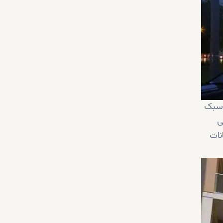
ک سبک
ی
نات