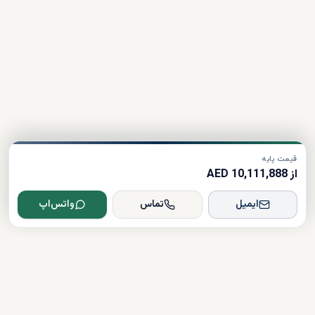
قیمت پایه
از 10,111,888 AED
ایمیل
تماس
واتس‌اپ
Dxboffplan