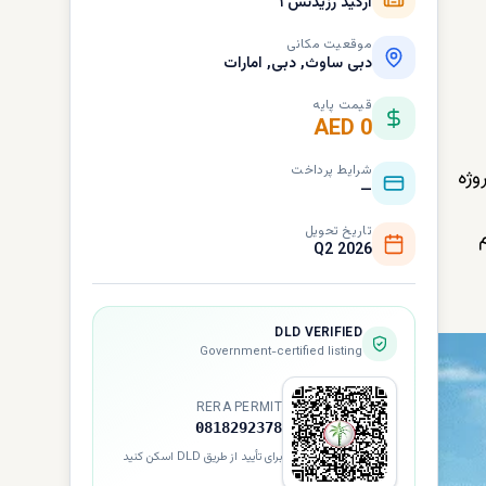
ارکید رزیدنس ۱
موقعیت مکانی
دبی ساوث, دبی, امارات
قیمت پایه
AED 0
شرایط پرداخت
وژه
—
تاریخ تحویل
م
Q2 2026
DLD VERIFIED
Government-certified listing
RERA PERMIT
0818292378
برای تأیید از طریق DLD اسکن کنید