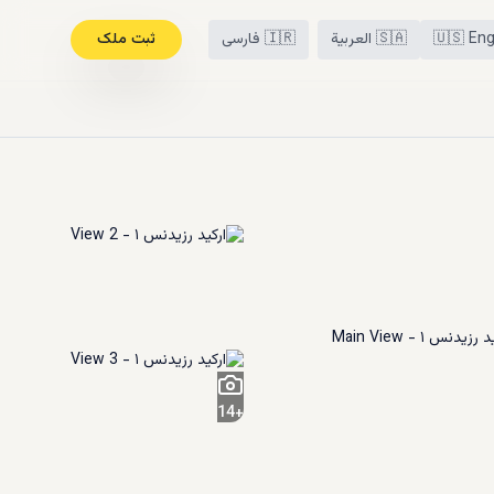
Eng
🇺🇸
🇸🇦
العربية
🇮🇷
فارسی
ثبت ملک
14
+