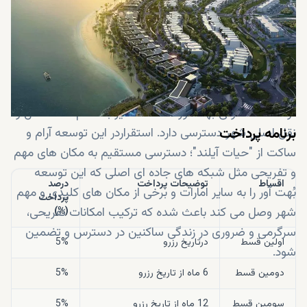
راحت سازند که البته در برآوردن این امتیاز بسیار موفق بوده
اند. ویلاهای "ماربلا" تحت مدیریت املاک معروف و معتبر
راک در "حیات آیلند" در "میناء العرب" واقع در "رأس الخیمه"
استقرار یافته و دقیقاً همین ویژگی باعث شده که به مکانی
بسیار پرطرفدار، راحت با موقعیت مرکزی تبدیل شود.این
توسعه مسکونی بُهت آور شگفت انگیز به تمام نقاط حمل و
برنامه پرداخت
نقل اصلی شهر دسترسی دارد. استقراردر این توسعه آرام و
ساکت از "حیات آیلند"؛ دسترسی مستقیم به مکان های مهم
و تفریحی مثل شبکه های جاده ای اصلی که این توسعه
اقساط
توضیحات پرداخت
درصد
بُهت آور را به سایر امارات و برخی از مکان های کلیدی و مهم
پرداخت
شهر وصل می کند باعث شده که ترکیب امکانات تفریحی،
(%)
سرگرمی و ضروری در زندگی ساکنین در دسترس و تضمین
اولین قسط
درتاریخ رزرو
5%
شود.
دومین قسط
6
ماه از تاریخ رزرو
5%
سومین قسط
12
ماه از تاریخ رزرو
5%