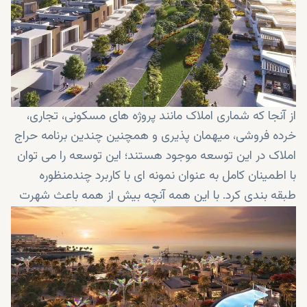
از آنجا که شماری املاک مانند پروژه های مسکونی، تجاری،
خرده فروشی، میهمان پذیری و همچنین چندین برنامه حراج
املاک در این توسعه موجود هستند؛ این توسعه را می توان
با اطمینان کامل به عنوان نمونه ای با کاربرد چندمنظوره
طبقه بندی کرد. با این همه آنچه بیش از همه باعث شهرت
و محبوبیت این توسعه شده، عرضه املاک مسکونی و عملی
کردن وعده های خود در ارایه سبک زندگی مرفه به ساکنین
است. ویلاها همه با ظرافت بی نقصی طراحی شده اند به
گونه ای که شیوه زندگی انزواطلب و جزیره مانند اما درعین
حال کلان شهری را که از ایده اصلی توسعه این محله