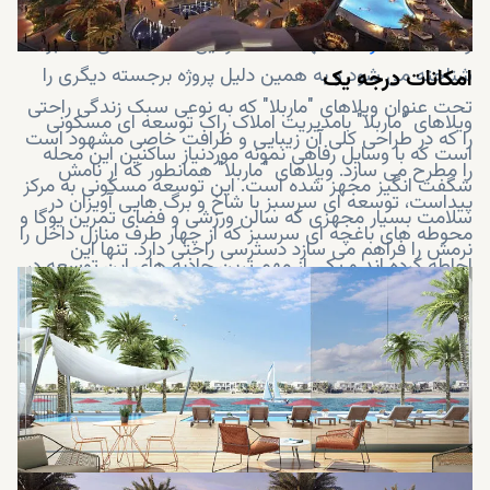
مسکونی پشتیبانی می کند بخوبی منعکس می سازد. املاک
و
مستغلات راک
سالهاست که در این صنعت نامی معتبر
شناخته می شود و به همین دلیل پروژه برجسته دیگری را
امکانات درجه یک
تحت عنوان ویلاهای "ماربلا" که به نوعی سبک زندگی راحتی
ویلاهای "ماربلا" بامدیریت املاک راک توسعه ای مسکونی
را که در طراحی کلی آن زیبایی و ظرافت خاصی مشهود است
است که با وسایل رفاهی نمونه موردنیاز ساکنین این محله
را مطرح می سازد. ویلاهای "ماربلا" همانطور که ار نامش
شگفت انگیز مجهز شده است. این توسعه مسکونی به مرکز
پیداست، توسعه ای سرسبز با شاخ و برگ هایی آویزان در
سلامت بسیار مجهزی که سالن ورزشی و فضای تمرین یوگا و
محوطه های باغچه ای سرسبز که از چهار طرف منازل داخل را
نرمش را فراهم می سازد دسترسی راحتی دارد. تنها این
احاطه کرده اند و یکی از مهم ترین جاذبه های این توسعه در
نیست، با وجود پارک های سرسبز اطراف این محله حس
این خلاصه می شود که منازل لوکس مزبور با قیمت هایی
خوبی را در فضا می پَراکَند. همچنین، محوطه بازی اختصاصی
بسیار مناسب و برنامه های پرداخت آسان در دسترس قرار می
برای کودکان که بخش های بازی آن بخوبی مورد مطالعه قرار
گیرند. این ویلاها و تاون هاوس ها با ظرافت تمام طبق سبک
گرفته در این منطقه نیز یافت می شود. بعلاوه، تمام این
و سیاق کلان شهری ساخته شده اند اما در عین حال از
ویلاها و تاون هاوس ها با استخرهای شنای بزرگ اختصای و
رویکرد شیوه زندگی انزواطلبانه و جزیره ای که ایده اصلی این
مجزای برای زنان و مردان در قلمرو توسعه ویلاهای "ماربلا"
توسعه مسکونی یعنی "حیات آیلند" در "میناء العرب" واقع
درکنار زمین تنیس تجهیز شده اند. بدین ترتیب، ویلاهای
در "رأس الخیمه" عنوان می شود نیز به گونه ای ماهرانه