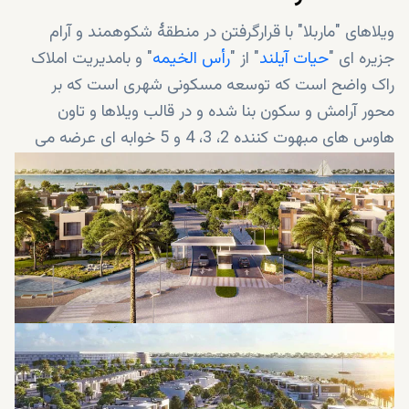
ویلاهای "ماربلا" با قرارگرفتن در منطقۀ شکوهمند و آرام
جزیره ای "
حیات آیلند
" از "
رأس الخیمه
" و بامدیریت املاک
راک واضح است که توسعه مسکونی شهری است که بر
محور آرامش و سکون بنا شده و در قالب ویلاها و تاون
هاوس های مبهوت کننده 2، 3، 4 و 5 خوابه ای عرضه می
شوند. بدلیل استقرار یافتن در محله شگفت انگیز و بُهت آور
"حیات آیلند" از " رأس الخیمه"؛ زیربنای این توسعه به گونه
ای بسیار مُدرن و درعین حال آرامش بخش طراحی شده
است تا با محیط اطراف سِنخیت داشته باشد.همه افرادیکه
در منطقه هستند بخوبی می دانند که "حیات آیلند" یک
پروژه توسعه تفریحی- مسکونی چندین میلیون دلاریست که
در بهترین موقعیت در یکی از تجاری ترین و معروفترین مکان
های امارت " رأس الخیمه" یعنی "میناء العرب" بنا شده
است.