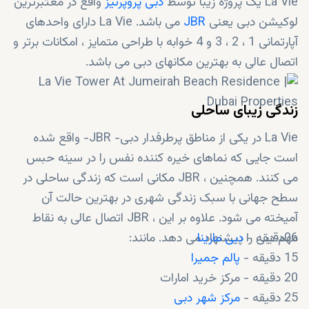
La Vie یک پروژه زیبا توسط
دبی پروپرتیز
واقع در معتبرترین
لوکیشن دبی یعنی
JBR
می باشد. La Vie دارای واحدهای
آپارتمانی 1 ، 2 ، 3 و 4 خوابه با طراحی متمایز ، امکانات برتر و
اتصال عالی به بهترین مکانهای دبی می باشد.
زندگی زیبای ساحلی
La Vie در یکی از مناطق پرطرفدار دبی- JBR- واقع شده
است جایی که نماهای خیره کننده نفس را در سینه حبس
می کنند. همچنین ، JBR مکانی است که زندگی ساحلی در
سطح جهانی با سبک زندگی شهری در بهترین حالت آن
آمیخته می شود. علاوه بر این ، JBR اتصال عالی به نقاط
06دقیقه -
دبی مارینا
مهم دبی را پیشنهاد می دهد. مانند:
15 دقیقه -
پالم جمیرا
20 دقیقه - مرکز خرید امارات
25 دقیقه -
مرکز شهر دبی