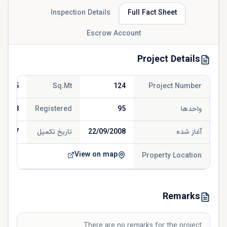
Inspection Details
Full Fact Sheet
Escrow Account
Project Details
814.35
Sq.Mt
124
Project Number
واحدها
95
Registered
/2008
آغاز شده
22/09/2008
تاریخ تکمیل
/2017
View on map
Property Location
Remarks
There are no remarks for the project