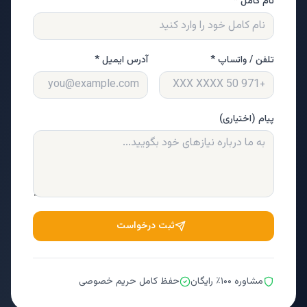
نام کامل *
تلفن / واتساپ *
آدرس ایمیل *
پیام (اختیاری)
ثبت درخواست
مشاوره ۱۰۰٪ رایگان
حفظ کامل حریم خصوصی