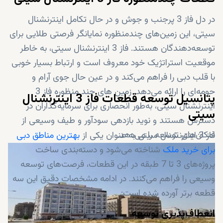
در دل فاز 3 پرجنب و جوش و در حال تکامل اینترنشنال
سیتی، این زمین‌های چندمنظوره نمایانگر فرصتی طلایی برای
توسعه‌دهندگان هستند. فاز 3 اینترنشنال سیتی، به خاطر
موقعیت استراتژیک خود معروف است و ارتباط بسیار خوبی
با قلب دبی را فراهم می‌کند و در عین حال جوی آرام و
حومه‌ای را ارائه می‌دهد. زمین‌ های چند منظوره فاز 3
پتانسیل توسعه قطعات فاز 3 اینترنشنال
اینترنشنال سیتی، به‌طور انحصاری برای سرمایه‌گذاران در
سیتی
دسترس هستند و نوید بازدهی سودآور و طیف وسیعی از
امکان‌های توسعه را می‌دهد.
فاز 3 اینترنشنال سیتی به عنوان یکی از
بهترین مناطق دبی
برای خرید ملک
شناخته می‌شود و دسته‌بندی ساخت
پروژه‌های 3 تا 7 طبقه در این قطعات، فرصت‌های توسعه
وسیعی را فراهم می‌کنند. در ادامه مشخصات دقیق این سه
قطعه برتر آورده شده است:
انعطاف‌پذیری توسعه