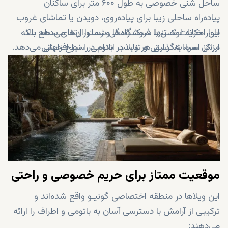
ساحل شنی خصوصی به طول ۶۰۰ متر برای ساکنان
پیاده‌راه ساحلی زیبا برای پیاده‌روی، دویدن یا تماشای غروب
بلوار خرید لوکس با فروشگاه‌ها و رستوران‌های سطح بالا
این امکانات نه تنها سبک زندگی شما را ارتقا می‌دهد بلکه
مراکز اسپا، تندرستی و تناسب اندام در سطح جهانی
ارزش سرمایه‌گذاری هر ویلا در باتومی را نیز افزایش می‌دهد.
استخرها، فضاهای تفریحی به سبک لاگون و استخر کودکان
زمین‌های تنیس، بسکتبال و فضاهای تفریحی روباز
کلاب‌هاوس‌های اختصاصی ساکنان برای رویدادها و
گردهمایی‌ها
باغ‌های سرسبز، فضاهای باز سبز و زمین‌های بازی
امنیت ۲۴ ساعته، خدمات کانسیرج و مدیریت املاک
موقعیت ممتاز برای حریم خصوصی و راحتی
این ویلاها در منطقه اختصاصی گونیـو واقع شده‌اند و
ترکیبی از آرامش با دسترسی آسان به باتومی و اطراف را ارائه
می‌دهند: