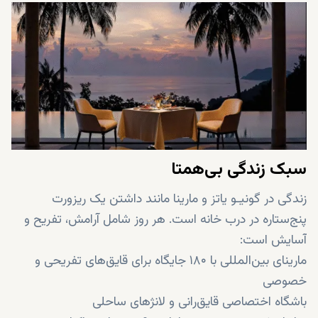
متریال ممتاز، طراحی داخلی سفارشی و تجهیزات مدرن
زیرساخت آماده برای خانه هوشمند برای امنیت و راحتی
استخرهای خصوصی و فضاهای نشیمن خارجی در برخی
ویلاها
گاراژها و پارکینگ‌های بزرگ برای ساکنان
طراحی شده برای حداکثر پتانسیل اجاره و ارزش
سرمایه‌گذاری بلندمدت
سبک زندگی بی‌همتا
زندگی در گونیـو یاتز و مارینا مانند داشتن یک ریزورت
پنج‌ستاره در درب خانه است. هر روز شامل آرامش، تفریح و
آسایش است:
مارینای بین‌المللی با ۱۸۰ جایگاه برای قایق‌های تفریحی و
خصوصی
باشگاه اختصاصی قایق‌رانی و لانژهای ساحلی