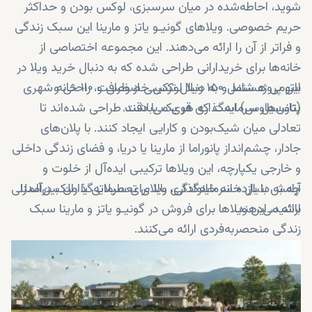
شوید، احاطه‌شده در میان سرسبزی، لوکس بودن و حداکثر
حریم خصوصی. ویلاهای گونیـو یاتز و مارینا این سبک زندگی
و فراتر از آن را ارائه می‌دهند. این مجموعه اختصاصی از
خانه‌ها برای خریدارانی طراحی شده که به دنبال خرید ویلا در
باتومی هستند و به دنبال ترکیبی از ظرافت، راحتی و
این پروژه شامل ۱۵۰ ویلا لوکس خصوصی و ۱۱۰ خانه شهری
پتانسیل سرمایه‌گذاری قوی می‌باشند.
(تاون‌هاوس) است که هر یک با دقت طراحی شده‌اند تا
تعادلی میان شیک‌بودن و کارایی ایجاد کنند. با پلان‌های
جادار، چشم‌انداز پانوراما از مارینا یا دریا، و فضای زندگی داخلی
و خارجی یکپارچه، این ویلاها ترکیبی ایده‌آل از خلوت و
چه به دنبال خانه خانوادگی، ویلای تعطیلاتی یا ملک درآمدزا
آرامش با بازده سرمایه‌گذاری بالا برای سرمایه‌گذاران بین‌المللی
ارائه می‌دهند.
باشید، این ویلاها برای فروش در گونیـو یاتز و مارینا سبک
زندگی منحصربه‌فردی ارائه می‌کنند.