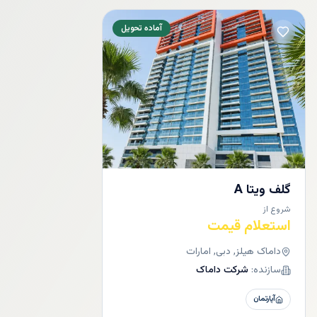
آماده تحویل
گلف ویتا A
شروع از
استعلام قیمت
داماک هیلز, دبی, امارات
سازنده:
شرکت داماک
آپارتمان