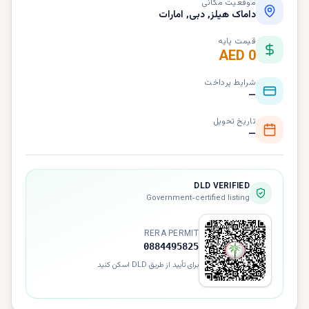
موقعیت مکانی
داماک هیلز, دبی, امارات
قیمت پایه
AED 0
شرایط پرداخت
—
تاریخ تحویل
—
DLD VERIFIED
Government-certified listing
RERA PERMIT
0884495825
برای تأیید از طریق DLD اسکن کنید