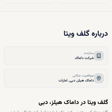
درباره
گلف ویتا
سازنده
شرکت داماک
موقعیت مکانی
داماک هیلز, دبی, امارات
گلف ویتا در داماک هیلز، دبی