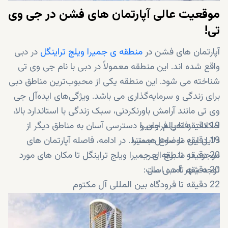
موقعیت عالی آپارتمان های فشن در جی وی
تی!
آپارتمان های فشن در
منطقه ی جمیرا ویلج تراینگل
در دبی
واقع شده اند. این منطقه معمولاً در دبی با نام جی وی تی
شناخته می شود. این منطقه یکی از محبوب‌ترین مناطق دبی
برای زندگی و سرمایه‌گذاری می باشد. ویژگی‌های ایده‌آل جی
وی تی مانند آرامش باورنکردنی، سبک زندگی با استاندارد بالا،
19 دقیقه تا پالم جمیرا
امکانات رفاهی فراوان و دسترسی آسان به مناطق دیگر از
19 دقیقه تا ساحل جمیرا
دلایل این موضوع هستند. در ادامه، فاصله آپارتمان های
20 دقیقه تا برج العرب
موجود در منطقه ی جمیرا ویلج تراینگل تا مکان های مورد
20 دقیقه تا دبی مال
توجه شهر آمده است:
22 دقیقه تا فرودگاه بین المللی آل مکتوم
25 دقیقه تا فرودگاه بین المللی دبی