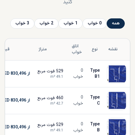
کنید
همه
0
خواب
1
خواب
2
خواب
3
خواب
اتاق
نقشه
نوع
متراژ
قیمت
خواب
0
Type
529
فوت مربع
از AED 830,496
B1
خواب
m²
49.1
0
Type
460
فوت مربع
از AED 830,496
C
خواب
m²
42.7
0
Type
529
فوت مربع
از AED 830,496
B
خواب
m²
49.1