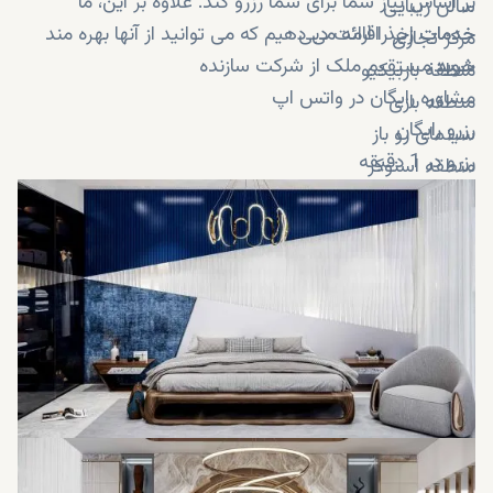
بر اساس نیاز شما برای شما رزرو کند. علاوه بر این، ما
سالن زیبایی
خدمات اخذ اقامت دبی
خدمات زیر را ارائه می دهیم که می توانید از آنها بهره مند
مرکز تجاری
شوید:
خرید مستقیم ملک از شرکت سازنده
منطقه باربیکیو
مشاوره رایگان در واتس اپ
منطقه بازی
رزرو رایگان
سینمای رو باز
رزرو در 1 دقیقه
منطقه اسنوکر
استودیو زومبا و رقص