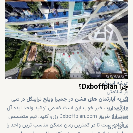
پد اسپلش
سالن سیگار
منطقه مهمانی
پارک ترامپولین
پیست اسکیت
منطقه مدیتیشن
زمین چند منظوره
میدان مد
زمین بدمینتون
عرشه استخر
چرا Dxboffplan؟
بار سلامتی
اگر به
آپارتمان های
فشن در جمیرا ویلج تراینگل
در دبی
اسپا
علاقه دارید، خبر خوب این است که می توانید واحد ایده آل
مدرسه مد
خود را از طریق Dxboffplan.com رزرو کنید. تیم متخصص
کتابخانه
ما آماده است تا در کمترین زمان ممکن مناسب ترین واحد را
سالن بازی