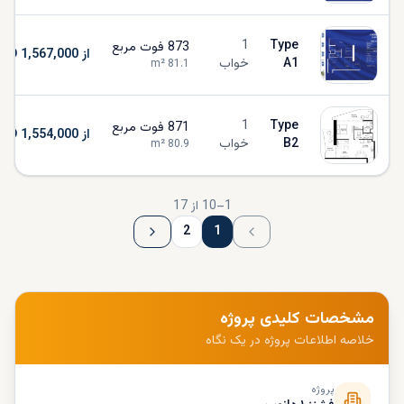
1
Type
873
فوت مربع
از AED 1,567,000
A1
خواب
m²
81.1
1
Type
871
فوت مربع
از AED 1,554,000
B2
خواب
m²
80.9
1
–
10
از
17
2
1
مشخصات کلیدی پروژه
خلاصه اطلاعات پروژه در یک نگاه
پروژه