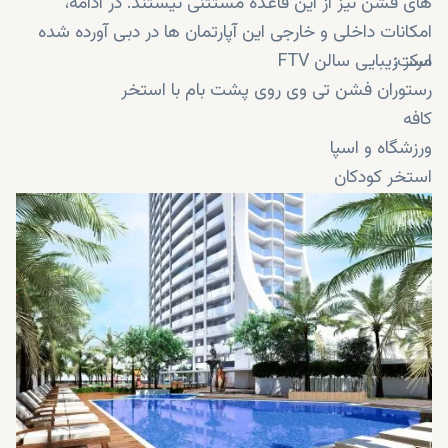
های فشن نیز از این قاعده مستثنی نیستند. در ادامه،
امکانات داخلی و خارجی این آپارتمان ها در دبی آورده شده
است:
مرکز زیبایی سالن FTV
رستوران فشن تی وی روی پشت بام با استخر
کافه
ورزشگاه و اسپا
استخر کودکان
جکوزی
مسیر دویدن
باغ ژاپنی
استخر بی نهایت روی پشت بام
استخر
ورزشگاه آبی
محوطه بیرونی روی پشت بام و زمین پادل
شطرنج در فضای باز
سالن استراحت روی پشت بام