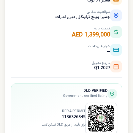
فشنز ۱ دانوب
موقعیت مکانی
جمیرا ویلج تراینگل, دبی, امارات
قیمت پایه
AED 1,399,000
شرایط پرداخت
—
تاریخ تحویل
Q1 2027
DLD VERIFIED
Government-certified listing
RERA PERMIT
1136326845
برای تأیید از طریق DLD اسکن کنید