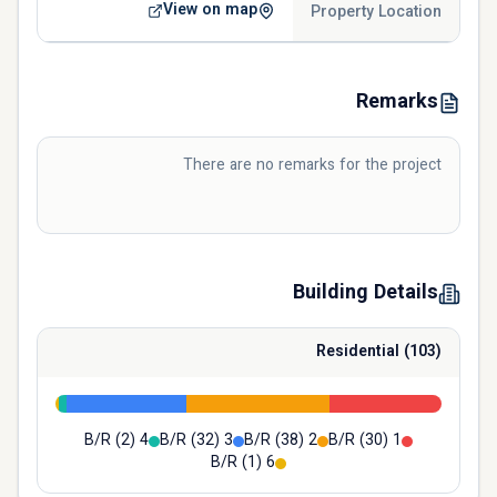
View on map
Property Location
Remarks
There are no remarks for the project
Building Details
Residential
(
103
)
(
2
)
4 B/R
(
32
)
3 B/R
(
38
)
2 B/R
(
30
)
1 B/R
(
1
)
6 B/R