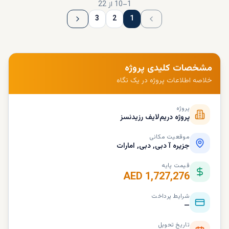
1
–
10
از
22
3
2
1
مشخصات کلیدی پروژه
خلاصه اطلاعات پروژه در یک نگاه
پروژه
پروژه دریم‌لایف رزیدنسز
موقعیت مکانی
جزیره آ دبی, دبی, امارات
قیمت پایه
AED 1,727,276
شرایط پرداخت
—
تاریخ تحویل