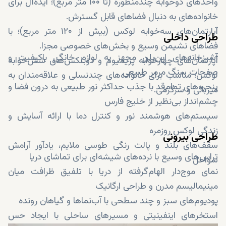
واحدهای دوخوابه چندمنظوره (تا ۱۰۰ متر مربع)؛ ایده‌آل برای
خانواده‌های به دنبال فضاهای قابل گسترش‌.
آپارتمان‌های سه‌خوابه لوکس (بیش از ۱۲۰ متر مربع)؛ با
طراحی داخلی
فضاهای نشیمن وسیع و بخش‌های خصوصی مجزا.
آشپزخانه‌های اپن‌پلن مجهز به لوازم خانگی باکیفیت و
آپارتمان‌های چهارخوابه پریمیوم و دوبلکس‌های شش‌خوابه
صفحات سنگ مرمر طبیعی
لوکس؛ مناسب برای خانواده‌های چندنسلی و علاقه‌مندان به
پنجره‌های تمام‌قد با جذب حداکثر نور طبیعی به درون فضا و
میزبانی و سرگرمی.
چشم‌انداز بی‌نظیر از خلیج فارس
سیستم‌های هوشمند نور و کنترل دما با ارائه آسایش و
زندگی لوکس روزمره
طراحی بیرونی
سقف‌های بلند و پالت رنگی طوسی ملایم، یادآور آرامش
تراس‌های وسیع با نرده‌های شیشه‌ای برای تماشای دریا
سواحل
نمای موج‌دار الهام‌گرفته از دریا با تلفیق ظرافت میان
مینیمالیسم مدرن و طراحی ارگانیک
پودیوم‌های سبز و چند سطحی با آب‌نماها و گیاهان رونده
استخرهای اینفینیتی و مسیرهای ساحلی با ایجاد حس