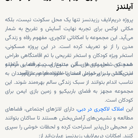
آیلندز
پروژه دریم‌لایف رزیدنسز تنها یک محل سکونت نیست، بلکه
مکانی لوکس برای تجربه نهایت آسایش و تفریح به شمار
می‌آید. این مجموعه با امکاناتی لاکچری، مفهوم رفاه و زندگی
مدرن را از نو تعریف کرده است. در این پروژه مسکونی،
استخر ویژه کودکان و استخر تفریحی با تم اقامتگاهی طراحی
شده که شامل بازی‌های آبی متنوع است و فضایی آرام و
همچنین، مجموعه از سالن بدنسازی پیشرفته و منطقه
لذت‌بخش را برای تمامی اعضای خانواده فراهم می‌آورد.
مینی‌گلف سبز برخوردار است تا خانواده‌ها و علاقه‌مندان به
تناسب اندام بتوانند از سبک زندگی سالم بهره‌مند شوند. این
مجموعه مجهز به فضای باربیکیو و زمین بازی ایمن برای
کودکان است.
این
املاک لاکچری در دبی
، دارای لانژ‌های اجتماعی، فضاهای
مطالعه و نشیمن‌های آرامش‌بخش هستند تا ساکنان بتوانند
در محیطی دل‌پذیر استراحت کرده و لحظات خوشی را سپری
کنند. امکانات دریم‌لایف رزیدنسز عبارت‌اند از: