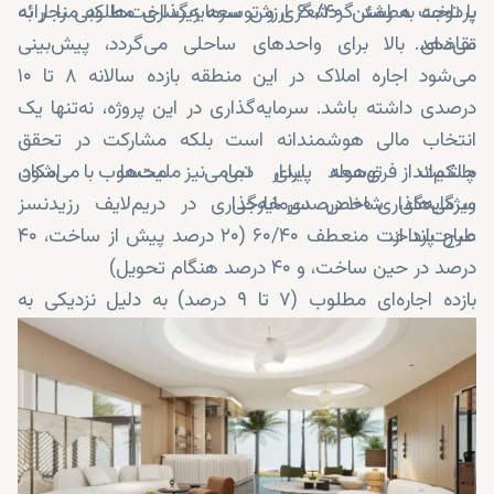
پرداخت مطمئن ۶۰/۴۰ ارزش سرمایه‌گذاری مطلوبی را ارائه
با توجه به رشد گردشگری و توسعه زیرساخت‌ها که منجر به
می‌دهد.
تقاضای بالا برای واحدهای ساحلی می‌گردد، پیش‌بینی
می‌شود اجاره املاک در این منطقه بازده سالانه‌ ۸ تا ۱۰
درصدی داشته باشد. سرمایه‌گذاری در این پروژه، نه‌تنها یک
انتخاب مالی هوشمندانه است بلکه مشارکت در تحقق
چشم‌انداز توسعه پایدار دبی نیز محسوب می‌شود.
مالکیت فری‌هولد برای تمامی ملیت‌ها، با امکان
سرمایه‌گذاری ۱۰۰ درصدی خارجی
ویژگی‌های شاخص سرمایه‌گذاری در دریم‌لایف رزیدنسز
عبارت‌اند از:
طرح پرداخت منعطف ۶۰/۴۰ (۲۰ درصد پیش از ساخت، ۴۰
درصد در حین ساخت، و ۴۰ درصد هنگام تحویل)
بازده اجاره‌ای مطلوب (۷ تا ۹ درصد) به دلیل نزدیکی به
سواحل و مراکز شهری
رشد پیش‌بینی‌شده سرمایه (۱۵ تا ۲۰ درصد) تا زمان تکمیل
پروژه در منطقه‌ای با طراحی مستر پلان
دریافت سود اولیه بیشتر به‌واسطه عدم پرداخت مالیات
ملکی و شارژ خدمات تا زمان تحویل
طراحی‌های سبز و پایدار مورد توجه خریداران و مستاجران