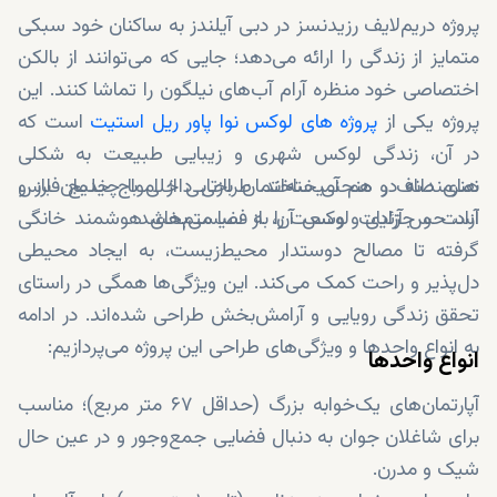
پروژه دریم‌لایف رزیدنسز در دبی آیلندز به ساکنان خود سبکی
متمایز از زندگی را ارائه می‌دهد؛ جایی که می‌توانند از بالکن
اختصاصی خود منظره آرام آب‌های نیلگون را تماشا کنند. این
پروژه یکی از
پروژه های لوکس نوا پاور ریل استیت
است که
در آن، زندگی لوکس شهری و زیبایی طبیعت به شکلی
هنرمندانه در هم آمیخته‌اند. طراحی داخلی با چیدمان باز و
نمای صاف و منحنی‌ ساختمان بازتابی از امواج خلیج فارس
آزاد، حس آزادی و وسعت را به فضا می‌بخشد.
است و جزئیات لوکس آن، از سیستم‌های هوشمند خانگی
گرفته تا مصالح دوستدار محیط‌زیست، به ایجاد محیطی
دل‌پذیر و راحت کمک می‌کند. این ویژگی‌ها همگی در راستای
تحقق زندگی‌ رویایی و آرامش‌بخش طراحی شده‌اند. در ادامه
به انواع واحدها و ویژگی‌های طراحی این پروژه می‌پردازیم:
انواع واحدها
آپارتمان‌های یک‌خوابه بزرگ (حداقل ۶۷ متر مربع)؛ مناسب
برای شاغلان جوان به دنبال فضایی جمع‌وجور و در عین حال
شیک و مدرن.