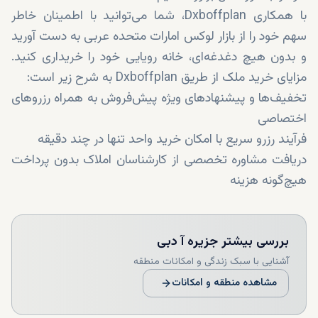
با همکاری Dxboffplan، شما می‌توانید با اطمینان خاطر
سهم خود را از بازار لوکس امارات متحده عربی به دست آورید
و بدون هیچ دغدغه‌ای، خانه رویایی خود را خریداری کنید.
مزایای خرید ملک از طریق Dxboffplan به شرح زیر است:
تخفیف‌ها و پیشنهادهای ویژه پیش‌فروش به همراه رزروهای
اختصاصی
فرآیند رزرو سریع با امکان خرید واحد تنها در چند دقیقه
دریافت مشاوره تخصصی از کارشناسان املاک بدون پرداخت
هیچ‌گونه هزینه
انعطاف‌ بالا در زمان‌بندی جلسات و بازدیدها
امکان ارتباط با تیم پشتیبانی در هر ساعت از شبانه‌روز
بررسی بیشتر
جزیره آ دبی
همکاری مستقیم با برترین سازندگان املاک دبی برای
تضمین کیفیت و اعتبار پروژه‌ها
آشنایی با سبک زندگی و امکانات منطقه
مشاهده منطقه و امکانات