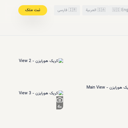
Eng
🇺🇸
🇸🇦
العربية
🇮🇷
فارسی
ثبت ملک
4
+