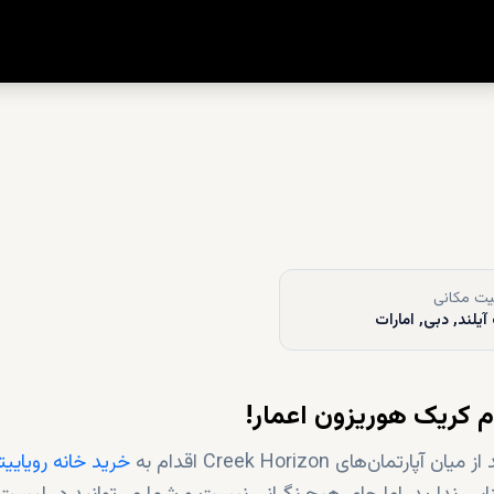
ت مکانی
آیلند, دبی, امارات
 کریک هوریزون اعمار!
های Creek Horizon اقدام به
خرید خانه رویاییت