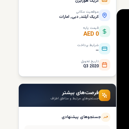
کریک هورایزن
موقعیت مکانی
کریک آیلند, دبی, امارات
قیمت پایه
AED 0
شرایط پرداخت
—
تاریخ تحویل
Q3 2020
فرصت‌های بیشتر
جستجوهای مرتبط و مناطق اطراف
جستجوهای پیشنهادی