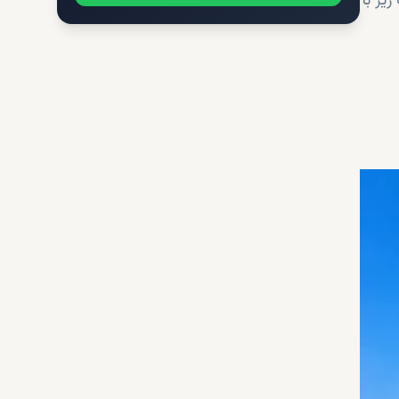
یر با
داشته