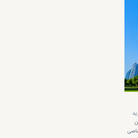
ید
رین
صاصی