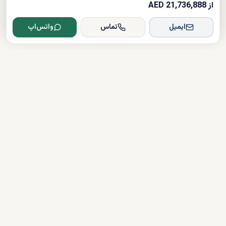
از 21,736,888 AED
ایمیل
تماس
واتس‌اپ
Dxboffplan
پیشرفته‌ترین پلتفرم ملکی مبتنی بر هوش مصنوعی در جهان؛ پلی میان
سرمایه‌گذاران جهانی و املاک لوکس دبی.
تأیید شده
دارای مجوز
همراهی کامل در مسیر سرمایه‌گذاری