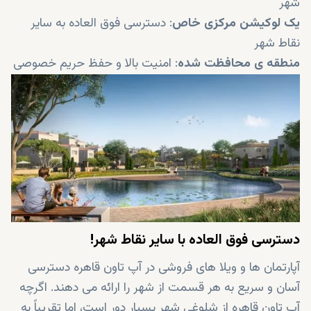
شهر
یک لوکیشن مرکزی خاص
: دسترسی فوق العاده به سایر
نقاط شهر
منطقه ی محافظت شده
: امنیت بالا و حفظ حریم خصوصی
مناظر خیره کننده
: مناظر شهر و زمینهای گلف
کلاب هاوس گلف
: امکانات تفریحی
زمین گلف بین المللی
: زمین گلف 18 سوراخ
17 مرکز اجتماعی
: استخرها، باشگاه و سالن
دسترسی فوق العاده با سایر نقاط شهر!
آپارتمان ها و ویلا های فروشی در آپ تاون قاهره دسترسی
آسان و سریع به هر قسمت از شهر را ارائه می دهند. اگرچه
آپ تاون قاهره از شلوغی شهر بسیار دور است، اما تقریباً به