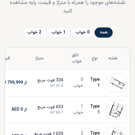
نقشه‌های موجود را همراه با متراژ و قیمت پایه مشاهده
کنید
همه
0
خواب
1
خواب
2
خواب
اتاق
نقشه
نوع
متراژ
قیمت
خواب
0
Type
334
فوت مربع
از AED 799,999
1
خواب
m²
31.0
1
Type
653
فوت مربع
از AED 0
1
خواب
m²
60.7
2
Type
1,029
فوت مربع