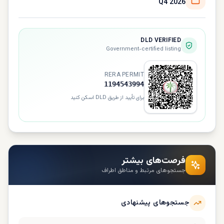
Q4 2026
DLD VERIFIED
Government-certified listing
RERA PERMIT
1194543994
برای تأیید از طریق DLD اسکن کنید
فرصت‌های بیشتر
جستجوهای مرتبط و مناطق اطراف
جستجوهای پیشنهادی