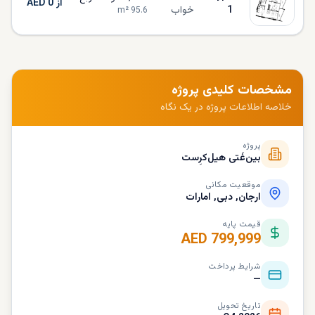
از AED 0
1
خواب
m²
95.6
مشخصات کلیدی پروژه
خلاصه اطلاعات پروژه در یک نگاه
پروژه
بین‌غَتی هیل‌کرِست
موقعیت مکانی
ارجان, دبی, امارات
قیمت پایه
AED 799,999
شرایط پرداخت
—
تاریخ تحویل