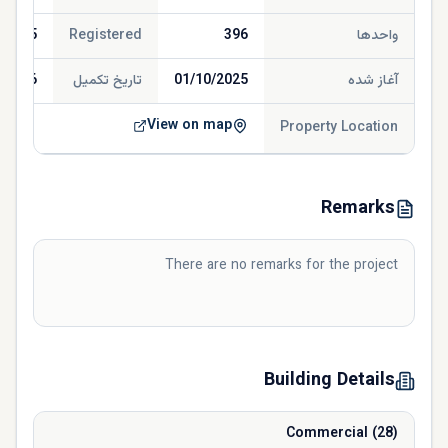
واحدها
396
Registered
/2025
آغاز شده
01/10/2025
تاریخ تکمیل
/2026
View on map
Property Location
Remarks
There are no remarks for the project
Building Details
Commercial
(
28
)