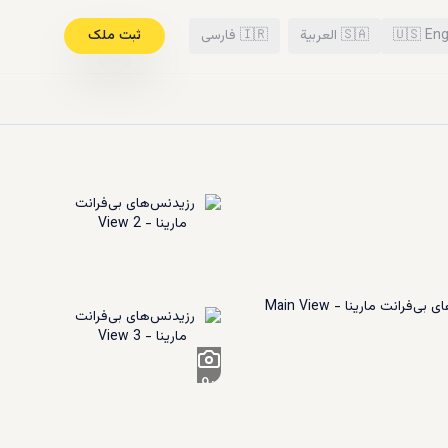
Eng
🇺🇸
🇸🇦
العربية
🇮🇷
فارسی
ثبت ملک
9
+