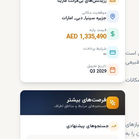
رزیدنس‌های بی‌فرانت مارینا
موقعیت مکانی
جزیره سینیا, دبی, امارات
قیمت پایه
AED 1,335,490
شرایط پرداخت
ی است
—
 طبیعی
تاریخ تحویل
Q3 2029
کانات
فرصت‌های بیشتر
جستجوهای مرتبط و مناطق اطراف
ویی به نیازهای
جستجوهای پیشنهادی
را به