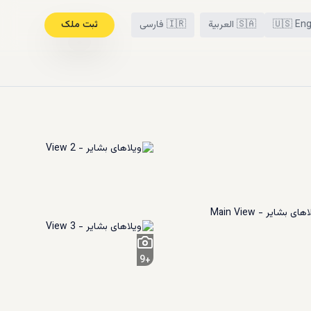
Eng
🇺🇸
🇸🇦
العربية
🇮🇷
فارسی
ثبت ملک
9
+