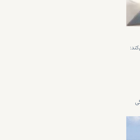
کند:
گی