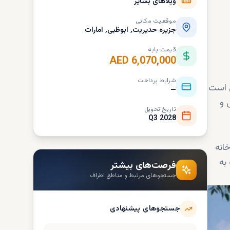
ویلاهای بشایر
موقعیت مکانی
جزیره حدیریت, ابوظبی, امارات
قیمت پایه
AED 6,070,000
شرایط پرداخت
ی است
—
 و
تاریخ تحویل
Q3 2028
خانه
به
فرصت‌های بیشتر
جستجوهای مرتبط و مناطق اطراف
جستجوهای پیشنهادی