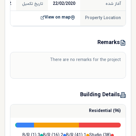
آغاز شده
22/02/2020
تاریخ تکمیل
/2022
View on map
Property Location
Remarks
There are no remarks for the project
Building Details
Residential
(
96
)
(
1
)
3 B/R
(
16
)
2 B/R
(
41
)
1 B/R
Studio
(
38
)