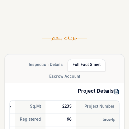
جزئیات بیشتر
Inspection Details
Full Fact Sheet
Escrow Account
Project Details
240.46
Sq.Mt
2235
Project Number
واحدها
96
Registered
/2021