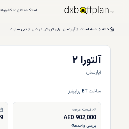
املاک
مناطق
کشورها
خانه
همه املاک
آپارتمان برای فروش در دبی
دبی ساوث
آلتورا ۲
آپارتمان
ساخت
BT پراپرتیز
قیمت عرضه
29
902,000 AED
بررسی واحدها