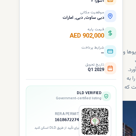
آلتورا ۲
موقعیت مکانی
دبی ساوث, دبی, امارات
قیمت پایه
AED 902,000
شرایط پرداخت
دیوها و
—
تاریخ تحویل
رد.
Q1 2029
ا به
رای کسانی است که
DLD VERIFIED
Government-certified listing
RERA PERMIT
1618672274
برای تأیید از طریق DLD اسکن کنید