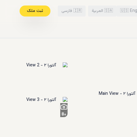
Eng
🇺🇸
🇸🇦
العربية
🇮🇷
فارسی
ثبت ملک
8
+