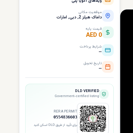
ویلاهای آکویا پلی
موقعیت مکانی
داماک هیلز 2, دبی, امارات
قیمت پایه
AED 0
شرایط پرداخت
—
تاریخ تحویل
—
DLD VERIFIED
Government-certified listing
RERA PERMIT
0554836603
برای تأیید از طریق DLD اسکن کنید