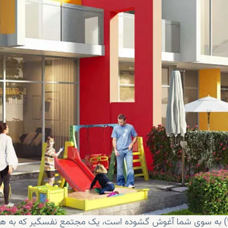
با ترکیب تجمل و سرسبزی آکویا اکسیژن ( داماک هیلز ۲) به سوی شما آغوش گشوده است، یک مجتمع نفسگیر که به