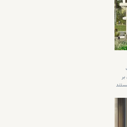
 بر
هستند